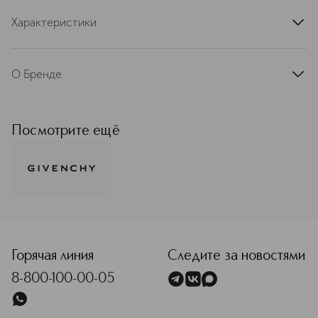
Характеристики
артикул
P400039SEL
О Бренде
С первого дня своего основания
Givenchy является синонимом
элегантности и стиля. Рожденный в
Посмотрите ещё
мире высокой моды, Givenchy стал
одним из мировых лидеров
парфюмерно-косметической
индустрии. Вдохновляясь
богатейшим наследием и опираясь
на современные тенденции,
<p class="MsoNormal"><span style="font-size: 12.0pt; lin
Givenchy разрабатывает поистине
инновационные продукты. Ароматы
Givenchy заслужили статус
Горячая линия
Следите за новостями
культовой классики, а
8-800-100-00-05
революционные коллекции макияжа
воплощают самые смелые образы
модных показов. Givenchy – это