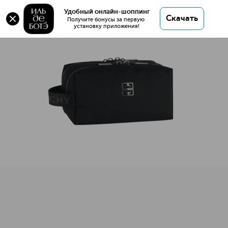
Удобный онлайн-шоппинг
Скачать
Получите бонусы за первую 
установку приложения!
Косметичка ZIPPED BLACK POUCH FOR MEN
Описание
Характеристики