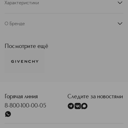
Характеристики
артикул
P400168SEL
О Бренде
С первого дня своего основания
Givenchy является синонимом
элегантности и стиля. Рожденный в
Посмотрите ещё
мире высокой моды, Givenchy стал
одним из мировых лидеров
парфюмерно-косметической
индустрии. Вдохновляясь
богатейшим наследием и опираясь
на современные тенденции,
<p class="MsoNormal"><span style="font-size: 12.0pt; lin
Givenchy разрабатывает поистине
инновационные продукты. Ароматы
Givenchy заслужили статус
Горячая линия
Следите за новостями
культовой классики, а
8-800-100-00-05
революционные коллекции макияжа
воплощают самые смелые образы
модных показов. Givenchy – это
дерзкая классика, бросающая вызов