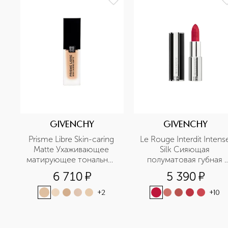
GIVENCHY
GIVENCHY
Prisme Libre Skin-caring 
Le Rouge Interdit Intense
Matte Ухаживающее 
Silk Сияющая 
матирующее тональное 
полуматовая губная 
средство
помада
6 710
¤
5 390
¤
+
2
+
10