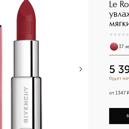
Le R
увла
мягк
0
из
5
0
37 з
5 3
будет н
от
1347
В