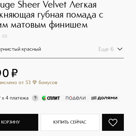
ouge Sheer Velvet Легкая
жняющая губная помада с
им матовым финишем
(
0
)
Еще 6
ернистый красный
90
¤
ачислено
от
53
бонусов
¤
х 4 платежа
 КОРЗИНУ
КУПИТЬ СЕЙЧАС