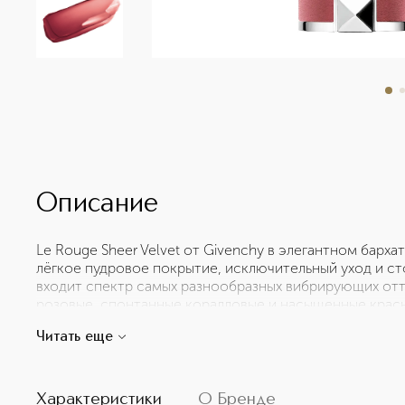
Описание
Le Rouge Sheer Velvet от Givenchy в элегантном барх
лёгкое пудровое покрытие, исключительный уход и сто
входит спектр самых разнообразных вибрирующих отт
розовые, спонтанные коралловые и насыщенные красн
Velvet обогащена Маслом Дикого Манго, благодаря к
Читать еще
течение 24 часов. Минеральные пудровые частицы с 
которые бренд впервые использует в формуле помады
мягкую матовость, сравнимую с легкой дымкой на губ
текстура Le Rouge Sheer Velvet позволяет регулирова
Характеристики
О Бренде