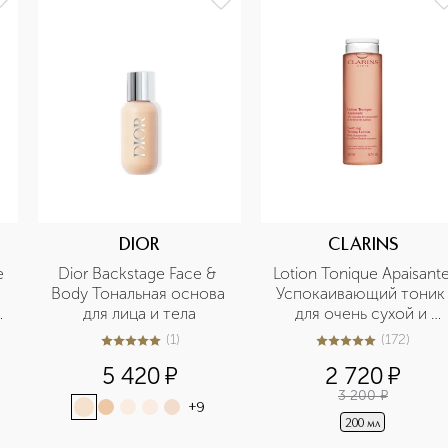
DIOR
CLARINS
 
Dior Backstage Face & 
Lotion Tonique Apaisante
Body Тональная основа 
Успокаивающий тоник 
для лица и тела
для очень сухой и 
чувствительной кожи
(
1
)
(
172
)
5
из
5
1
5
из
5
172
5 420
¤
2 720
¤
3 200
¤
+
9
200 мл