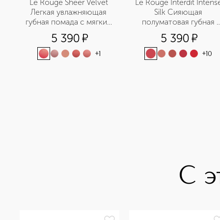
Le Rouge Sheer Velvet 
Le Rouge Interdit Intense
Легкая увлажняющая 
Silk Сияющая 
губная помада с мягким 
полуматовая губная 
матовым финишем
помада
5 390
¤
5 390
¤
+
1
+
10
С э