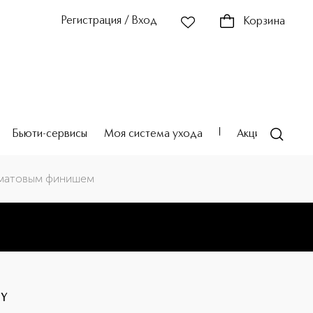
Регистрация / Вход
Корзина
Бьюти-сервисы
Моя система ухода
Акции
Театр
м матовым финишем
HY