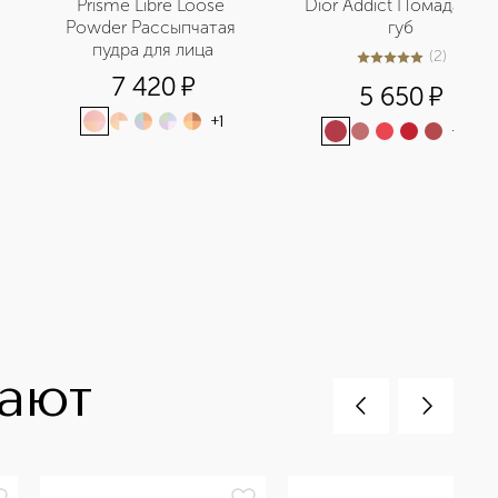
Prisme Libre Loose 
Dior Addict Помада для 
Powder Рассыпчатая 
губ
 
пудра для лица
(
2
)
5
из
5
2
7 420
¤
5 650
¤
+
1
+
22
пают