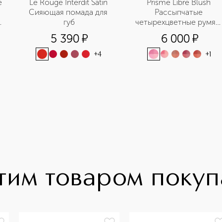
 
Le Rouge Interdit Satin 
Prisme Libre Blush 
Сияющая помада для 
Рассыпчатые 
губ
четырехцветные румяна
для лица
5 390
¤
6 000
¤
+
4
+
1
тим товаром поку