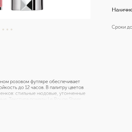
Наличие
Сроки до
атном розовом футляре обеспечивает
йкость до 12 часов. В палитру цветов
енков: стильные нюдовые, утонченные
ые. Текстура помады Le Rouge Sheer
оторому губы остаются увлажненными в
эффектом оптической коррекции,
, обеспечивают идеальное покрытие и
ах. Инновационная и чувственная
ть яркость и интенсивность нанесения.