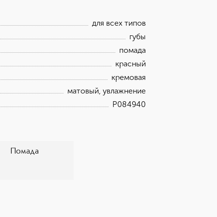
зводства, Givenchy предлагает
производство которых позволяет
для всех типов
ля рефиллов необходимо иметь
здай волнующий шлейф и нанеси свой
губы
ею.
помада
красный
кремовая
матовый, увлажнение
P084940
Помада