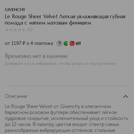
GIVENCHY
Le Rouge Sheer Velvet Легкая увлажняющая губная
помада с мягким матовым финишем
(
0
)
0
из
5
0
от
1197
¤
х 4 платежа
Временно нет в наличии
Добавьте его в избранное, чтобы узнать о поступлении
Описание
Le Rouge Sheer Velvet от Givenchy в элегантном
бархатном розовом футляре обеспечивает лёгкое
пудровое покрытие, исключительный уход и стойкость
до 12 часов. В палитру цветов входит спектр самых
разнообразных вибрирующих оттенков: стильные