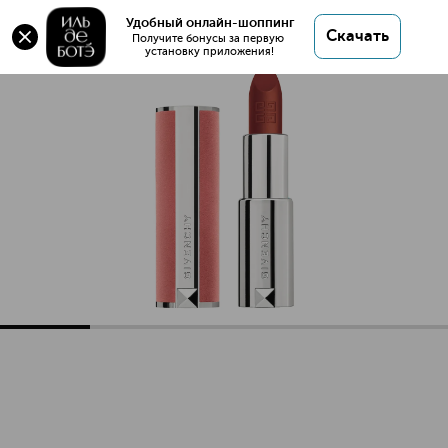
Удобный онлайн-шоппинг
Скачать
Получите бонусы за первую 
установку приложения!
Le Rouge Sheer Velvet Легкая увлажняющая губная помад