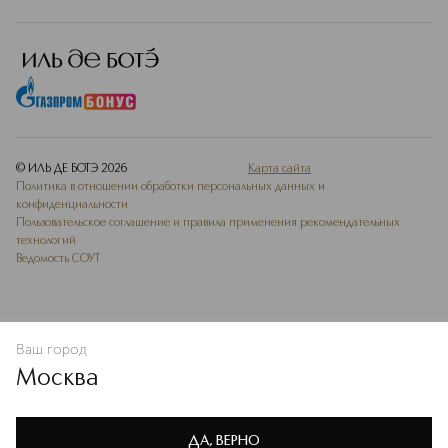
© ИЛЬ ДЕ БОТЭ
2026
Карта сайта
Политика в отношении обработки персональных данных и
конфиденциальности
Пользовательское соглашение и правила применения рекомендательных
технологий
Ведомость СОУТ
Ваш город
ДОБАВИТЬ В ИЗБРАННОЕ
Москва
Мы используем cookie-файлы и сервисы веб-аналитики. Они
необходимы для улучшения работы сайта. Подробнее –
OK
в
Политике конфиденциальности
ДА, ВЕРНО