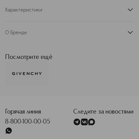
Характеристики
артикул
P556411SEL
О Бренде
С первого дня своего основания
Givenchy является синонимом
элегантности и стиля. Рожденный в
Посмотрите ещё
мире высокой моды, Givenchy стал
одним из мировых лидеров
парфюмерно-косметической
индустрии. Вдохновляясь
богатейшим наследием и опираясь
на современные тенденции,
<p class="MsoNormal"><span style="font-size: 12.0pt; line
Givenchy разрабатывает поистине
инновационные продукты. Ароматы
Givenchy заслужили статус
Горячая линия
Следите за новостями
культовой классики, а
8-800-100-00-05
революционные коллекции макияжа
воплощают самые смелые образы
модных показов. Givenchy – это