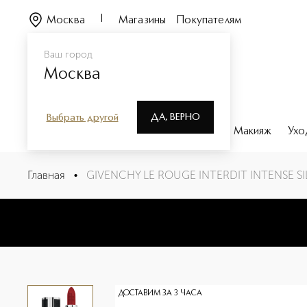
Москва
Магазины
Покупателям
Ваш город
Москва
ДА, ВЕРНО
Выбрать другой
Каталог
Бренды
Парфюмерия
Макияж
Ухо
GIVENCHY LE ROUGE INTERDIT INTENSE SILK Миниатюра
Главная
•
GIVENCHY LE ROUGE INTERDIT INTENSE SILK
Описание
Характеристики
ДОСТАВИМ ЗА 3 ЧАСА