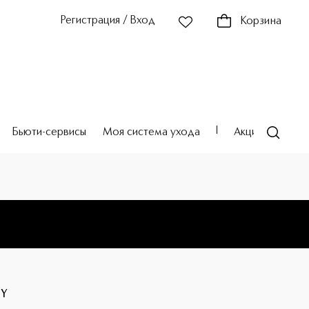
Регистрация / Вход
Корзина
Бьюти-сервисы
Моя система ухода
Акции
Театр
HY