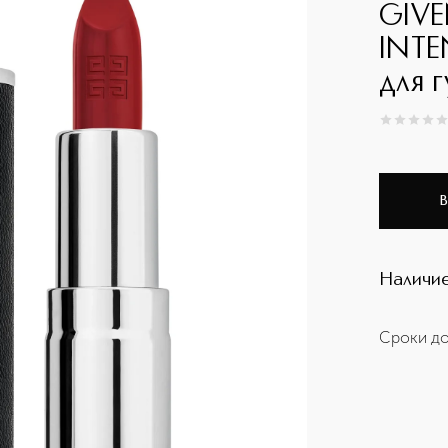
GIVE
INTE
для г
0
из
5
0
В
Наличие
Сроки до