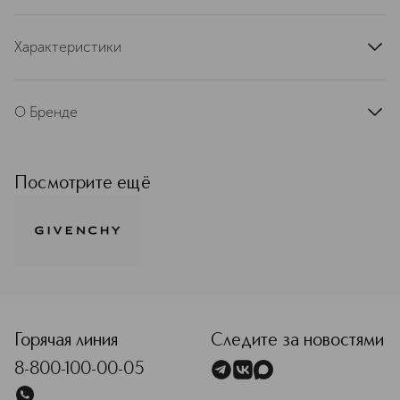
Характеристики
артикул
P556266SEL
О Бренде
С первого дня своего основания
Givenchy является синонимом
элегантности и стиля. Рожденный в
Посмотрите ещё
мире высокой моды, Givenchy стал
одним из мировых лидеров
парфюмерно-косметической
индустрии. Вдохновляясь
богатейшим наследием и опираясь
на современные тенденции,
<p class="MsoNormal"><span style="font-size: 12.0pt; lin
Givenchy разрабатывает поистине
инновационные продукты. Ароматы
Givenchy заслужили статус
Горячая линия
Следите за новостями
культовой классики, а
8-800-100-00-05
революционные коллекции макияжа
воплощают самые смелые образы