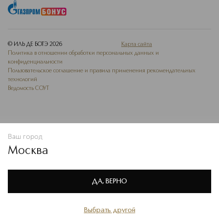
© ИЛЬ ДЕ БОТЭ
2026
Карта сайта
Политика в отношении обработки персональных данных и
конфиденциальности
Пользовательское соглашение и правила применения рекомендательных
технологий
Ведомость СОУТ
Ваш город
В КОРЗИНУ
КУПИТЬ СЕЙЧАС
Москва
Мы используем cookie-файлы и сервисы веб-аналитики. Они
необходимы для улучшения работы сайта. Подробнее –
OK
в
Политике конфиденциальности
ДА, ВЕРНО
Выбрать другой
Главная
Каталог
Избранное
Профиль
Корзина