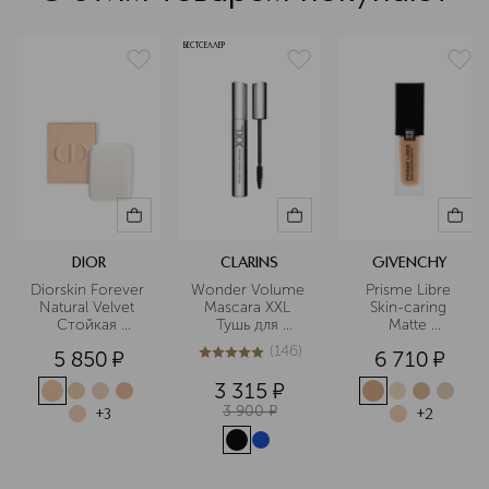
CI 77163 (BISMUTH OXYCHLORIDE)] Небольшое
количество нанести на кожу
БЕСТСЕЛЛЕР
DIOR
CLARINS
GIVENCHY
Diorskin Forever 
Wonder Volume 
Prisme Libre 
Natural Velvet 
Mascara XXL 
Skin-caring 
Стойкая 
Тушь для 
Matte 
компактная 
максимального 
Ухаживающее 
(
146
)
5 850
¤
6 710
¤
тональная 
объема ресниц
матирующее 
4.9
из
5
146
основа для 
тональное 
3 315
¤
лица, сменный 
средство
3 900
¤
блок
+
3
+
2