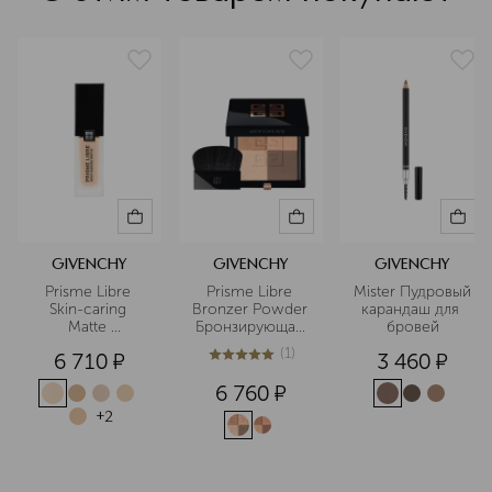
CI 77163 (BISMUTH OXYCHLORIDE)] Небольшое
количество нанести на кожу
GIVENCHY
GIVENCHY
GIVENCHY
Prisme Libre 
Prisme Libre 
Mister Пудровый 
Skin-caring 
Bronzer Powder 
карандаш для 
Matte 
Бронзирующая 
бровей
Ухаживающее 
компактная 
(
1
)
6 710
¤
3 460
¤
матирующее 
пудра 
5
из
5
1
тональное 
6 760
¤
средство
+
2