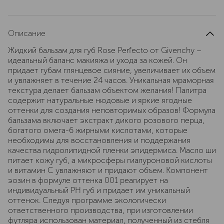
Описание
Жидкий бальзам для губ Rose Perfecto от Givenchy –
идеальный баланс макияжа и ухода за кожей. Он
придает губам глянцевое сияние, увеличивает их объем
и увлажняет в течение 24 часов. Уникальная мраморная
текстура делает бальзам объектом желания! Палитра
содержит натуральные нюдовые и яркие ягодные
оттенки для создания неповторимых образов! Формула
бальзама включает экстракт дикого розового перца,
богатого омега-6 жирными кислотами, которые
необходимы для восстановления и поддержания
качества гидролипидной пленки эпидермиса. Масло ши
питает кожу губ, а микросферы гиалуроновой кислоты
и витамин С увлажняют и придают объем. Компонент
эозин в формуле оттенка 001 реагирует на
индивидуальный РH губ и придает им уникальный
оттенок. Следуя программе экологически
ответственного производства, при изготовлении
футляра использован материал, полученный из стебля