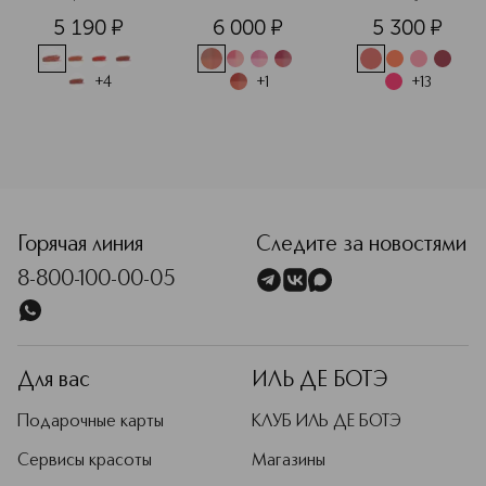
Ухаживающая 
четырехцветные
5 190
¤
6 000
¤
5 300
¤
помада-
 румяна для 
сыворотка для 
лица
сияния губ  
+
4
+
1
+
13
<p class="MsoNormal"><span style="font-size: 12.0pt; line
Горячая линия
Следите за новостями
8-800-100-00-05
Для вас
ИЛЬ ДЕ БОТЭ
Подарочные карты
КЛУБ ИЛЬ ДЕ БОТЭ
Сервисы красоты
Магазины