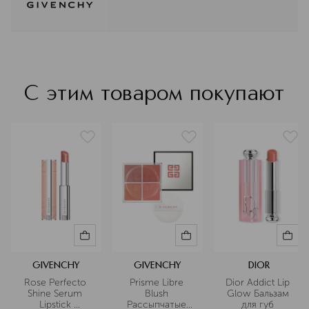
парфюмерно-косметической
естественную и здоровую красоту.
индустрии. Вдохновляясь
богатейшим наследием и опираясь
на современные тенденции,
Givenchy разрабатывает поистине
инновационные продукты. Ароматы
Givenchy заслужили статус
С этим товаром покупают
культовой классики, а
революционные коллекции макияжа
воплощают самые смелые образы
модных показов. Givenchy – это
дерзкая классика, бросающая вызов
условностям.
Подробнее
GIVENCHY
GIVENCHY
DIOR
Rose Perfecto 
Prisme Libre 
Dior Addict Lip 
Shine Serum 
Blush 
Glow Бальзам 
Lipstick 
Рассыпчатые 
для губ 