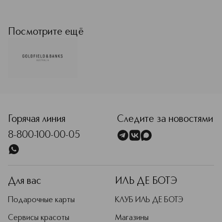
Откройте для себя Австралию в
каждом флаконе Goldfield & Banks.
ИЛЬ ДЕ БОТЭ представляет
Посмотрите ещё
эксклюзивную коллекцию ароматов
Goldfield & Banks — первого
нишевого парфюмерного бренда из
Австралии, который покорил мир
своей самобытностью. Каждый
аромат — увлекательное
путешествие по континенту,
вобравшее в себя его
неповторимую красоту и богатство.
Горячая линия
Следите за новостями
Goldfield & Banks — больше, чем
8-800-100-00-05
просто парфюмерия: это целая
история, рассказанная языком
запахов.
Для вас
ИЛЬ ДЕ БОТЭ
Подарочные карты
КЛУБ ИЛЬ ДЕ БОТЭ
Сервисы красоты
Магазины