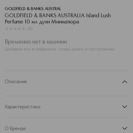
GOLDFIELD & BANKS AUSTRAL
GOLDFIELD & BANKS AUSTRALIA Island Lush
Perfume 10 мл духи Миниатюра
(
0
)
0
из
5
0
Временно нет в наличии
Добавьте его в избранное, чтобы узнать о поступлении
Описание
Характеристики
артикул
GB030203TESR
О Бренде