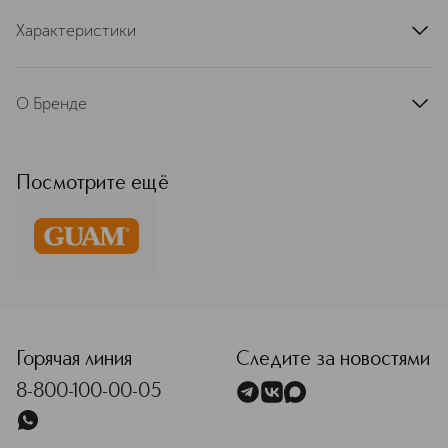
Характеристики
артикул
TEST2916GAM
О Бренде
GUAM — итальянский бренд
косметики класса LUX. Его
особенность — натуральный состав
Посмотрите ещё
на основе запатентованного
комплекса морских водорослей.
Первые продукты марки были
антицеллюлитными, но сейчас она
предлагает полный комплекс для
ухода за кожей лица и тела, а также
<p class="MsoNormal"><span style="font-size: 12.0pt; lin
за волосами.
Подробнее
Горячая линия
Следите за новостями
8-800-100-00-05