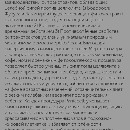
взаимодействии фитоэкстрактов, обладающих
целебной силой против целлюлита: 1) Водоросли
Фукуса и Ламинарии (пудра слоевища + фитоэкстракт)
с антицеллюлитной, подтягивающей и детокс
активностью 2) Кофеин с липолитическим и
дренажным действием 3) Противоотёчные свойства
фитоэкстрактов усилены уникальным природным
механизмом осмоса морской соли. Благодаря
синергичному взаимодействию солей Мёртвого моря
с водорослевыми экстрактами, «тепловыми волнами»,
кофеином и дренажным фитокомплексом, процедура
позволяет быстро уменьшить симптомы целлюлита в
области проблемных зон ног, бёдер, ягодиц, живота и
талии, разгладить, укрепить и подтянуть кожу, повысить
её эластичность и упругость, избавиться от дряблости
на фоне возрастных изменений, ограничительных диет
с резким колебанием веса или после рождения
ребёнка. Каждая процедура Pantacell: уменьшает
симптомы целлюлита; стимулирует микроциркуляцию
и ток лимфы; способствует размягчению и
«рассасыванию» уплотнённых узлов в подкожно-
жировой клетчатке; избавляет от отёчности ;
обеспечивает динамичный детокс, очищая лимфу,