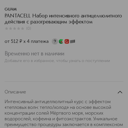
GUAM
PANTACELL Набор интенсивного антицеллюлитного
действия с разогревающим эффектом
(
0
)
0
из
5
0
от
512
¤
х 4 платежа
Временно нет в наличии
Добавьте его в избранное, чтобы узнать о поступлении
Описание
Интенсивный антицеллюлитный курс с эффектом
«тепловых волн: тепло/холод» на основе высокой
концентрации солей Мёртвого моря, морских
водорослей, кофеина и фитоэкстрактов. Уникальное
преимущество процедуры заключается в комплексном