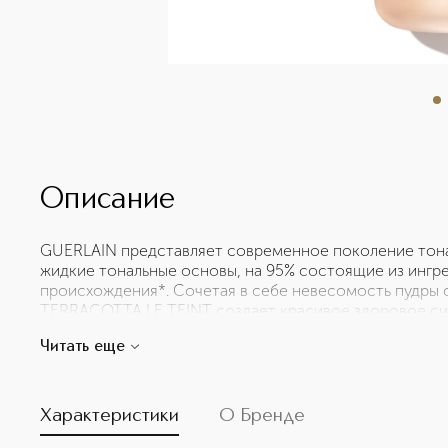
Описание
GUERLAIN представляет современное поколение тона
жидкие тональные основы, на 95% состоящие из ингр
происхождения*. Сочетая в себе невесомость пудры 
TERRACOTTA LE TEINT создает красивое здоровое сиян
вернулись из отпуска. Тональное средство TERRACOT
Читать еще
течение 24 часов**, его формула не оставляет следо
аргановым маслом, которое обеспечивает длительный
тонкая текстура TERRACOTTA LE TEINT создаёт эффе
на лице. Благодаря своей воздушной консистенции, ко
Характеристики
О Бренде
покрытие тонального средства можно регулировать от