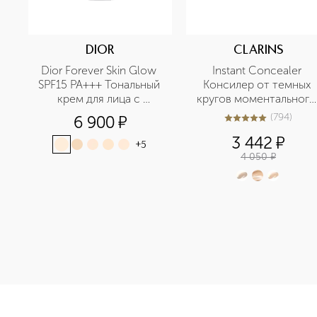
DIOR
CLARINS
Dior Forever Skin Glow 
Instant Concealer 
SPF15 PA+++ Тональный 
Консилер от темных 
крем для лица с 
кругов моментального 
сияющим финишем
действия SPF15
(
794
)
6 900
¤
5
из
5
794
3 442
¤
+
5
4 050
¤
<p class="MsoNormal"><span style="font-size: 12.0pt; line