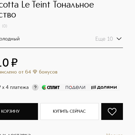
cotta Le Teint Тональное
ство
(
0
)
Еще 10
Холодный
10
¤
ачислено
от
64
бонусов
¤
х 4 платежа
 КОРЗИНУ
КУПИТЬ СЕЙЧАС