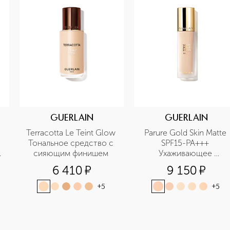
GUERLAIN
GUERLAIN
Terracotta Le Teint Glow 
Parure Gold Skin Matte 
Тональное средство с 
SPF15-PA+++ 
сияющим финишем 
Ухаживающее 
тональное средство с 
6 410
¤
9 150
¤
матовым финишем
+
5
+
5