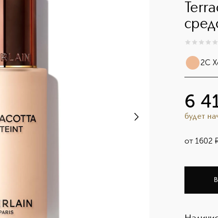
Terra
сред
0
из
5
0
2C 
6 4
будет н
от
1602
В