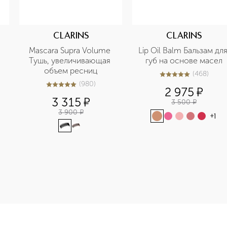
CLARINS
CLARINS
Mascara Supra Volume 
Lip Oil Balm Бальзам для
Тушь, увеличивающая 
губ на основе масел
объем ресниц
(
468
)
4.9
из
5
468
(
980
)
5
из
5
980
2 975
¤
3 315
¤
3 500
¤
3 900
¤
+
1
-height: 107%; color: #00b0f0;">Terracotta Le Teint Тональ