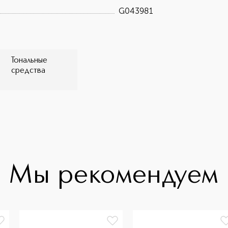
* Основано на стандарте ISO 16128.
G043981
чувственность текстуры. **
 27 женщин.
Тональные
средства
Мы рекомендуем