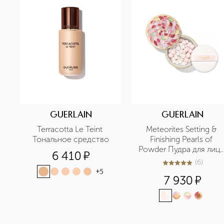
GUERLAIN
GUERLAIN
Terracotta Le Teint 
Meteorites Setting & 
Тональное средство
Finishing Pearls of 
Powder Пудра для лица 
6 410
¤
в шариках
(
6
)
5
из
5
6
+
5
7 930
¤