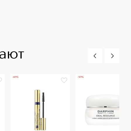
пают
-40%
-50%