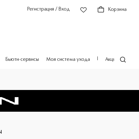
Регистрация / Вход
Корзина
Бьюти-сервисы
Моя система ухода
Акции
Театр
N