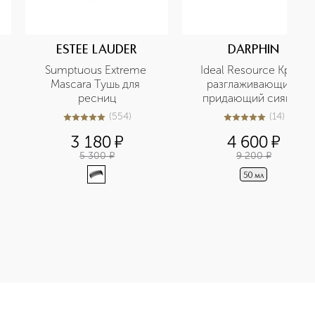
ESTEE LAUDER
DARPHIN
 
Sumptuous Extreme 
Ideal Resource Крем 
Mascara Тушь для 
разглаживающий, 
ресниц
придающий сияние
(
554
)
(
14
)
4.9
из
5
554
4.9
из
5
14
3 180
¤
4 600
¤
5 300
¤
9 200
¤
50 мл
ное средство приобретайте в нашем интернет-магазине. Дейст