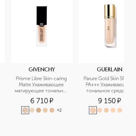
GIVENCHY
GUERLAIN
Prisme Libre Skin-caring 
Parure Gold Skin SPF20-
Matte Ухаживающее 
PA+++ Ухаживающее 
матирующее тональное 
тональное средство
средство
6 710
¤
9 150
¤
+
2
+
4