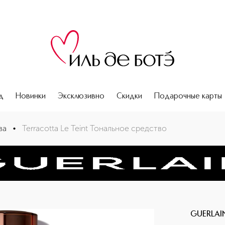
д
Новинки
Эксклюзивно
Скидки
Подарочные карты
ва
•
Terracotta Le Teint Тональное средство
GUERLAI