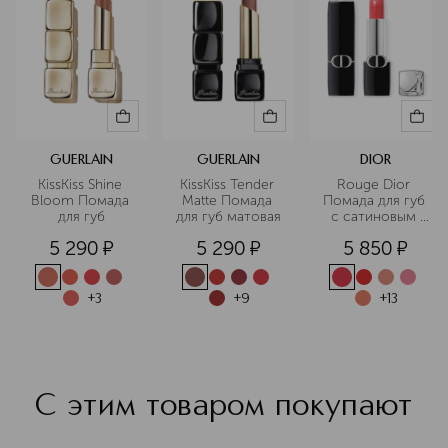
GUERLAIN
GUERLAIN
DIOR
KissKiss Shine 
KissKiss Tender 
Rouge Dior 
Bloom Помада 
Matte Помада 
Помада для губ 
для губ
для губ матовая
с сатиновым 
финишем
5 290
¤
5 290
¤
5 850
¤
+
3
+
9
+
13
С этим товаром покупают