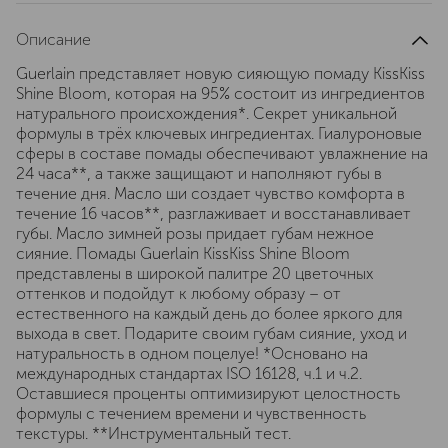
Описание
Guerlain представляет новую сияющую помаду KissKiss
Shine Bloom, которая на 95% состоит из ингредиентов
натурального происхождения*. Секрет уникальной
формулы в трёх ключевых ингредиентах. Гиалуроновые
сферы в составе помады обеспечивают увлажнение на
24 часа**, а также защищают и наполняют губы в
течение дня. Масло ши создает чувство комфорта в
течение 16 часов**, разглаживает и восстанавливает
губы. Масло зимней розы придает губам нежное
сияние. Помады Guerlain KissKiss Shine Bloom
представлены в широкой палитре 20 цветочных
оттенков и подойдут к любому образу – от
естественного на каждый день до более яркого для
выхода в свет. Подарите своим губам сияние, уход и
натуральность в одном поцелуе! *Основано на
международных стандартах ISO 16128, ч.1 и ч.2.
Оставшиеся проценты оптимизируют целостность
формулы с течением времени и чувственность
текстуры. **Инструментальный тест.