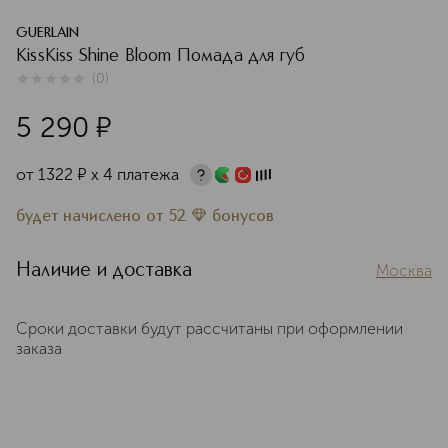
GUERLAIN
KissKiss Shine Bloom Помада для губ
(
0
)
0
из
5
0
5 290
¤
от
1322
¤
х 4 платежа
будет начислено
от
52
бонусов
Наличие и доставка
Москва
Сроки доставки будут рассчитаны при оформлении
заказа