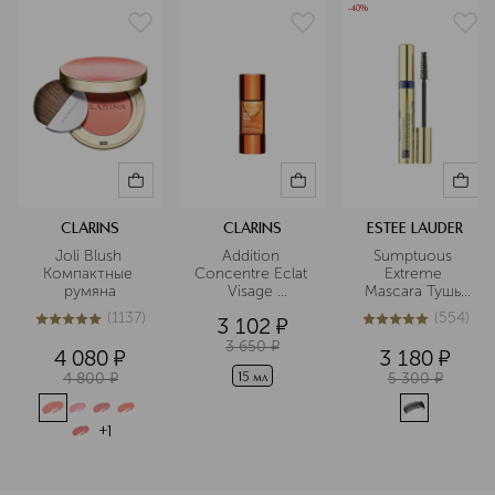
-40%
CLARINS
CLARINS
ESTEE LAUDER
Joli Blush 
Addition 
Sumptuous 
Компактные 
Concentre Eclat 
Extreme 
румяна
Visage 
Mascara Тушь 
Концентрат с 
для ресниц
(
1137
)
(
554
)
3 102
¤
эффектом 
5
из
5
1137
4.9
из
5
554
загара для лица
3 650
¤
4 080
¤
3 180
¤
4 800
¤
5 300
¤
15 мл
+
1