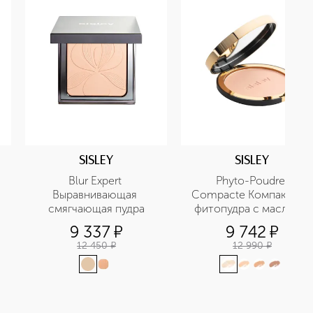
SISLEY
SISLEY
Blur Expert 
Phyto-Poudre 
Выравнивающая 
Compacte Компактная 
смягчающая пудра
фитопудра с маслами 
какао, купуасу и манго
9 337
¤
9 742
¤
12 450
¤
12 990
¤