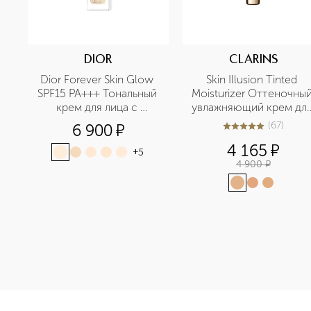
DIOR
CLARINS
Dior Forever Skin Glow 
Skin Illusion Tinted 
SPF15 PA+++ Тональный 
Moisturizer Оттеночный
крем для лица с 
увлажняющий крем для
сияющим финишем
лица с эффектом 
(
67
)
6 900
¤
4.9
из
5
67
сияния SPF 25 
4 165
¤
+
5
4 900
¤
<p class="MsoNormal"><span style="font-size: 12.0pt; line