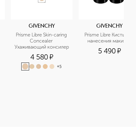
GIVENCHY
GIVENCHY
Prisme Libre Skin-caring 
Prisme Libre Кисть для 
Concealer 
нанесения макияжа
Ухаживающий консилер
5 490
¤
4 580
¤
+
5
ая пудра для лица приобретайте в нашем интернет-магазине. 