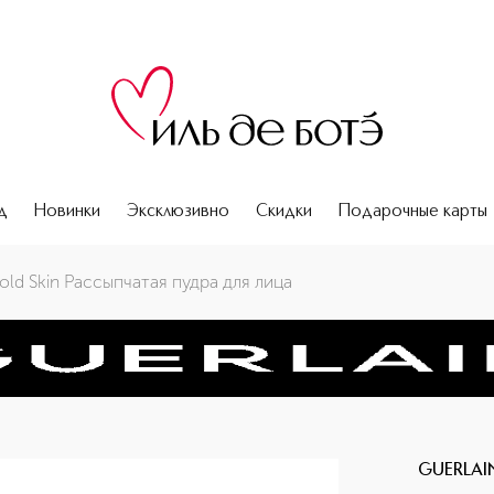
д
Новинки
Эксклюзивно
Скидки
Подарочные карты
old Skin Рассыпчатая пудра для лица
GUERLAI