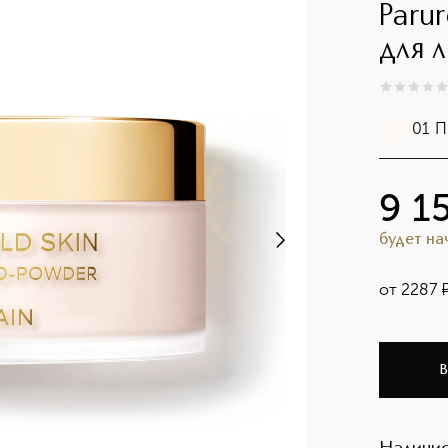
Paru
для 
0
из
5
0
01 П
9 1
будет н
от
2287
В