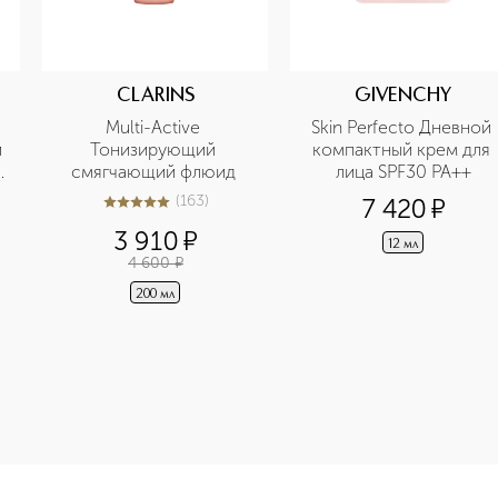
CLARINS
GIVENCHY
Multi-Active 
Skin Perfecto Дневной 
 
Тонизирующий 
компактный крем для 
 
смягчающий флюид 
лица SPF30 PA++
(
163
)
7 420
¤
5
из
5
163
3 910
¤
12 мл
4 600
¤
200 мл
-height: 107%; color: #00b0f0;">Parure Gold Skin Рассыпчат