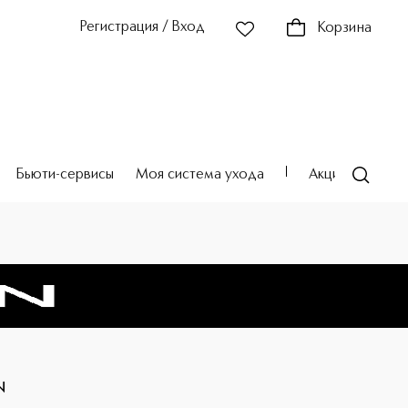
Регистрация / Вход
Корзина
Бьюти-сервисы
Моя система ухода
Акции
Театр
N