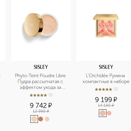
SISLEY
SISLEY
 
Phyto-Teint Poudre Libre 
L'Orchidée Румяна 
Пудра рассыпчатая с 
компактные в наборе
эффектом ухода за 
(
1
)
5
из
5
1
кожей
(
1
)
5
из
5
1
9 199
¤
9 742
¤
14 190
¤
12 990
¤