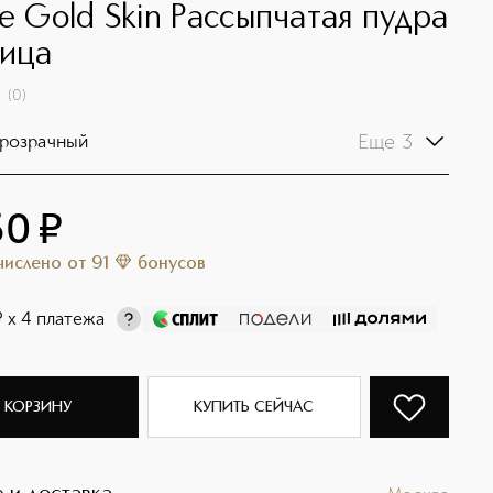
re Gold Skin Рассыпчатая пудра
лица
(
0
)
Еще 3
розрачный
50
¤
ачислено
от
91
бонусов
¤
х 4 платежа
 КОРЗИНУ
КУПИТЬ СЕЙЧАС