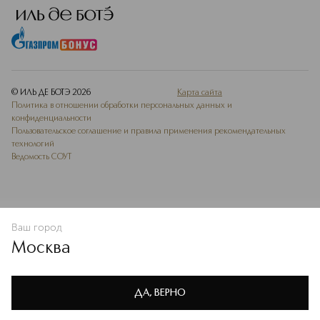
© ИЛЬ ДЕ БОТЭ
2026
Карта сайта
Политика в отношении обработки персональных данных и
конфиденциальности
Пользовательское соглашение и правила применения рекомендательных
технологий
Ведомость СОУТ
Ваш город
В КОРЗИНУ
КУПИТЬ СЕЙЧАС
Москва
Мы используем cookie-файлы и сервисы веб-аналитики. Они
необходимы для улучшения работы сайта. Подробнее –
OK
в
Политике конфиденциальности
ДА, ВЕРНО