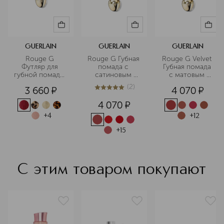
GUERLAIN
GUERLAIN
GUERLAIN
Rouge G 
Rouge G Губная 
Rouge G Velvet 
Футляр для 
помада с 
Губная помада 
губной помады. 
сатиновым 
с матовым 
Обязательно 
финишем 
финишем 
(
2
)
3 660
¤
4 070
¤
дополнить 
(сменный блок)
(сменный блок)
5
из
5
2
губной 
4 070
¤
помадой 
(сменным 
+
4
+
12
блоком)
+
15
С этим товаром покупают