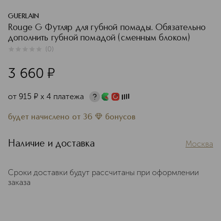
GUERLAIN
Rouge G Футляр для губной помады. Обязательно
дополнить губной помадой (сменным блоком)
(
0
)
0
из
5
0
3 660
¤
от
915
¤
х 4 платежа
будет начислено
от
36
бонусов
Наличие и доставка
Москва
Сроки доставки будут рассчитаны при оформлении
заказа