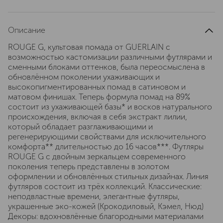
Описание
ROUGE G, культовая помада от GUERLAIN с
возможностью кастомизации различными футлярами и
сменными блоками оттенков, была переосмыслена в
обновлённом поколении ухаживающих и
высокопигментированных помад в сатиновом и
матовом финишах. Теперь формула помад на 89%
состоит из ухаживающей базы* и восков натурального
происхождения, включая в себя экстракт лилии,
который обладает разглаживающими и
регенерирующими свойствами для исключительного
комфорта** длительностью до 16 часов***. Футляры
ROUGE G с двойным зеркальцем современного
поколения теперь представлены в золотом
оформлении и обновлённых стильных дизайнах. Линия
футляров состоит из трёх коллекций. Классические:
неподвластные времени, элегантные футляры,
украшенные эко-кожей (Крокодиловый, Кэмел, Нюд)
Декоры: вдохновлённые благородными материалами