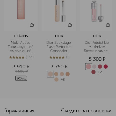
CLARINS
DIOR
DIOR
Multi-Active 
Dior Backstage 
Dior Addict Lip 
Тонизирующий 
Flash Perfector 
Maximizer 
смягчающий 
Concealer 
Блеск-плампер 
флюид 
Водостойкий 
для губ
(
163
)
(
1
)
5 300
¤
корректор для 
5
из
5
163
5
из
5
1
лица и тела
3 910
¤
3 750
¤
4 600
¤
+
23
200 мл
+
8
<p class="MsoNormal"><span style="font-size: 12.0pt; lin
Горячая линия
Следите за новостями