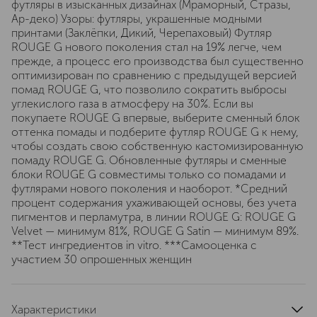
футляры в изысканных дизайнах (Мраморный, Стразы,
Ар-деко) Узоры: футляры, украшенные модными
принтами (Заклёпки, Дикий, Черепаховый) Футляр
ROUGE G нового поколения стал на 19% легче, чем
прежде, а процесс его производства был существенно
оптимизирован по сравнению с предыдущей версией
помад ROUGE G, что позволило сократить выбросы
углекислого газа в атмосферу на 30%. Если вы
покупаете ROUGE G впервые, выберите сменный блок
оттенка помады и подберите футляр ROUGE G к нему,
чтобы создать свою собственную кастомизированную
помаду ROUGE G. Обновленные футляры и сменные
блоки ROUGE G совместимы только со помадами и
футлярами нового поколения и наоборот. *Средний
процент содержания ухаживающей основы, без учета
пигментов и перламутра, в линии ROUGE G: ROUGE G
Velvet — минимум 81%, ROUGE G Satin — минимум 89%.
**Тест ингредиентов in vitro. ***Самооценка с
участием 30 опрошенных женщин
Характеристики