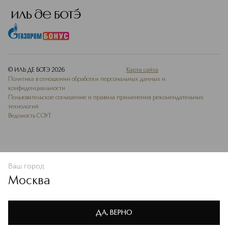
© ИЛЬ ДЕ БОТЭ
2026
Карта сайта
Политика в отношении обработки персональных данных и
конфиденциальности
Пользовательское соглашение и правила применения рекомендательных
технологий
Ведомость СОУТ
Ваш город
В КОРЗИНУ
КУПИТЬ СЕЙЧАС
Москва
Мы используем cookie-файлы и сервисы веб-аналитики. Они
необходимы для улучшения работы сайта. Подробнее –
OK
в
Политике конфиденциальности
ДА, ВЕРНО