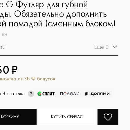
e G Футляр для губной
ды. Обязательно дополнить
ой помадой (сменным блоком)
(
0
)
Еще 9
азы
60
¤
ачислено
от
36
бонусов
х 4 платежа
 КОРЗИНУ
КУПИТЬ СЕЙЧАС