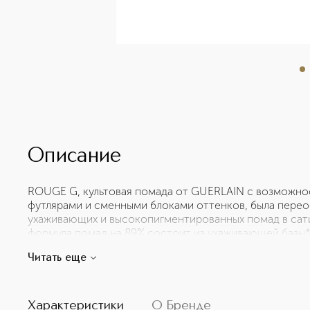
Описание
ROUGE G, культовая помада от GUERLAIN с возможно
футлярами и сменными блоками оттенков, была пере
ухаживающих и высокопигментированных помад в сат
формула помад на 89% состоит из ухаживающей базы*
происхождения, включая в себя экстракт лилии, кот
Читать еще
регенерирующими свойствами для исключительного к
часов***. Футляры ROUGE G с двойным зеркальцем с
представлены в золотом оформлении и обновлённых с
состоит из трёх коллекций. Классические: неподвлас
Характеристики
О Бренде