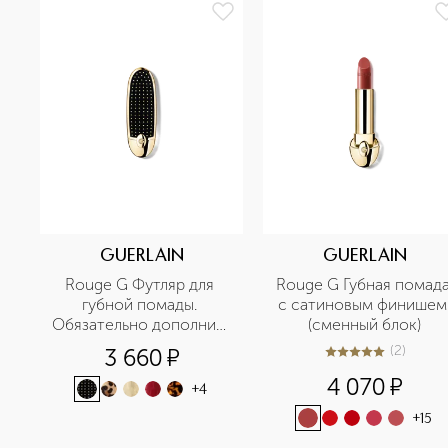
GUERLAIN
GUERLAIN
Rouge G Футляр для 
Rouge G Губная помада
губной помады. 
с сатиновым финишем 
Обязательно дополнить 
(сменный блок)
губной помадой 
(
2
)
3 660
¤
5
из
5
2
(сменным блоком)
4 070
¤
+
4
+
15