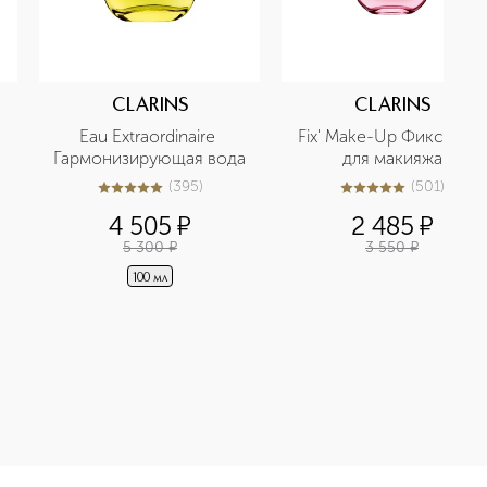
CLARINS
CLARINS
Eau Extraordinaire 
Fix' Make-Up Фиксатор 
Гармонизирующая вода
для макияжа
(
395
)
(
501
)
4.9
из
5
395
5
из
5
501
4 505
¤
2 485
¤
5 300
¤
3 550
¤
100 мл
й помады. Обязательно дополнить губной помадой (сменным б