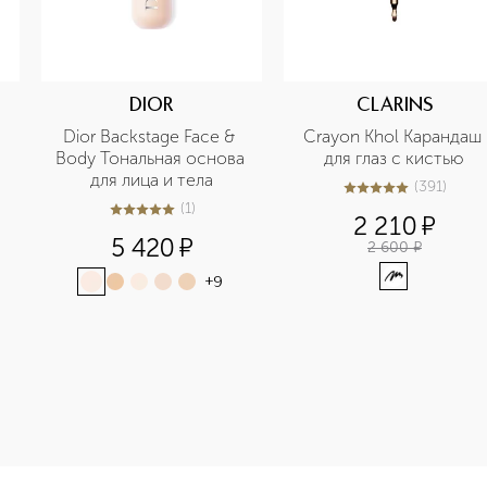
DIOR
CLARINS
Dior Backstage Face & 
Crayon Khol Карандаш 
Body Тональная основа 
для глаз с кистью
для лица и тела
(
391
)
4.9
из
5
391
(
1
)
5
из
5
1
2 210
¤
5 420
¤
2 600
¤
+
9
e-height: 107%; color: #00b0f0;">Rouge G Футляр для губно