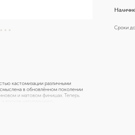
Наличие
Сроки до
стью кастомизации различными
осмыслена в обновлённом поколении
иновом и матовом финишах. Теперь
 и восков натурального
орый обладает разглаживающими и
омфорта** длительностью до 16
овременного поколения теперь
тильных дизайнах. Линия футляров
тные времени, элегантные футляры,