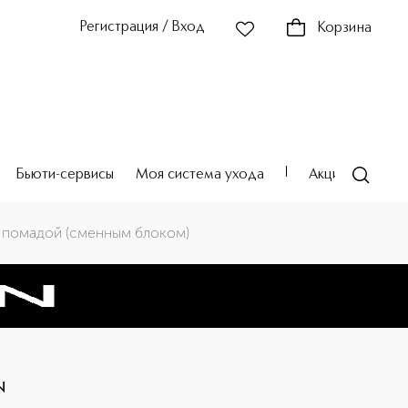
Регистрация / Вход
Корзина
Бьюти-сервисы
Моя система ухода
Акции
Театр
й помадой (сменным блоком)
N