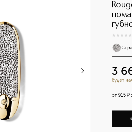
Roug
пома
губн
0
из
5
0
Стр
3 6
будет н
от
915
¤
В