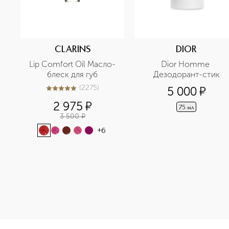
CLARINS
DIOR
Lip Comfort Oil Масло-
Dior Homme 
блеск для губ
Дезодорант-стик
(
2275
)
5 000
¤
5
из
5
2275
2 975
¤
75 мл
3 500
¤
+
6
<p class="MsoNormal"><span style="font-size: 12.0pt; lin