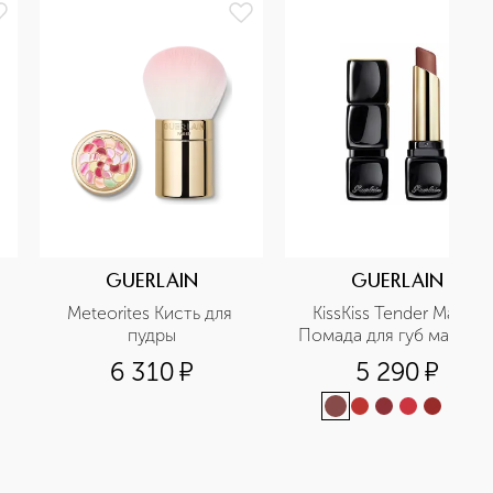
GUERLAIN
GUERLAIN
Meteorites Кисть для 
KissKiss Tender Matte 
пудры
Помада для губ матова
6 310
¤
5 290
¤
+
9