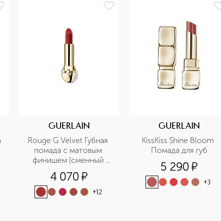
GUERLAIN
GUERLAIN
 
Rouge G Velvet Губная 
KissKiss Shine Bloom 
помада с матовым 
Помада для губ
финишем (сменный 
5 290
¤
блок)
4 070
¤
+
3
+
12