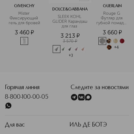
GIVENCHY
GUERLAIN
DOLCE&GABBANA
Mister 
Rouge G 
SLEEK KOHL 
Фиксирующий 
Футляр для 
GLIDER Карандаш 
гель для бровей
губной помады. 
для глаз 
Обязательно 
3 460
¤
3 660
¤
дополнить 
3 213
¤
губной 
3 570
¤
помадой 
(сменным 
+
4
блоком)
+
3
<p class="MsoNormal"><span style="font-size: 12.0pt; line
Горячая линия
Следите за новостями
8-800-100-00-05
Для вас
ИЛЬ ДЕ БОТЭ