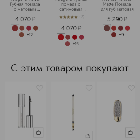
Губная помада 
помада с 
Matte Помада 
с матовым 
сатиновым 
для губ матовая
финишем 
финишем 
(
2
)
4 070
¤
5 290
¤
(сменный блок)
(сменный блок)
5
из
5
2
4 070
¤
+
12
+
9
+
15
С этим товаром покупают