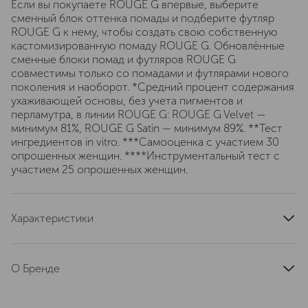
Если вы покупаете ROUGE G впервые, выберите
сменный блок оттенка помады и подберите футляр
ROUGE G к нему, чтобы создать свою собственную
кастомизированную помаду ROUGE G. Обновлённые
сменные блоки помад и футляров ROUGE G
совместимы только со помадами и футлярами нового
поколения и наоборот. *Средний процент содержания
ухаживающей основы, без учета пигментов и
перламутра, в линии ROUGE G: ROUGE G Velvet —
минимум 81%, ROUGE G Satin — минимум 89%. **Тест
ингредиентов in vitro. ***Самооценка с участием 30
опрошенных женщин. ****Инструментальный тест с
участием 25 опрошенных женщин.
Характеристики
артикул
G043933
О Бренде
Основан в Париже в 1828 году.
История о смелости творчества. С