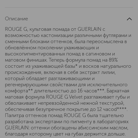
Описание
ROUGE G, культовая помада от GUERLAIN с
возможностью кастомизации различными футлярами и
сменными блоками оттенков, была переосмыслена в
обновлённом поколении ухаживающих и
высокопигментированных помад в сатиновом и
матовом финишах. Теперь формула помад на 89%
состоит из ухаживающей базы* и восков натурального
происхождения, включая в себя экстракт лилии,
который обладает разглаживающими и
регенерирующими свойствами для исключительного
комфорта** длительностью до 16 часов***. Бархатная
матовая формула ROUGE G Velvet разглаживает губы и
обволакивает непревзойденной нежной текстурой,
обеспечивая безупречное покрытие до 12 часоd****.
Палитра оттенков помад ROUGE G была тщательно
разработана экспертами по пигменту в лабораториях
GUERLAIN: оттенки обогащены абиссинским маслом,
благодаря которому цвет на губах держится дольше.