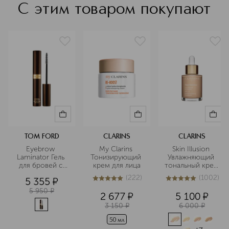
С этим товаром покупают
TOM FORD
CLARINS
CLARINS
Eyebrow 
My Clarins 
Skin Illusion 
Laminator Гель 
Тонизирующий 
Увлажняющий 
для бровей с 
крем для лица
тональный крем 
эффектом 
с легким 
(
222
)
(
1002
)
5 355
¤
ламинирования
покрытием 
5
из
5
222
5
из
5
1002
SPF15
5 950
¤
2 677
¤
5 100
¤
3 150
¤
6 000
¤
50 мл