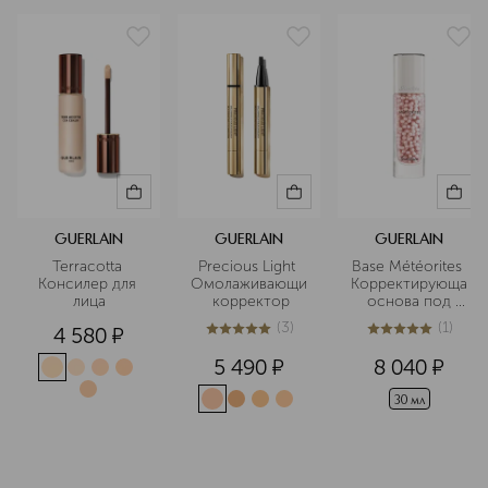
красоты.
Подробнее
GUERLAIN
GUERLAIN
GUERLAIN
Terracotta 
Precious Light 
Base Météorites 
Консилер для 
Омолаживающий
Корректирующая
лица
 корректор
 основа под 
макияж
(
3
)
(
1
)
4 580
¤
5
из
5
3
5
из
5
1
5 490
¤
8 040
¤
30 мл