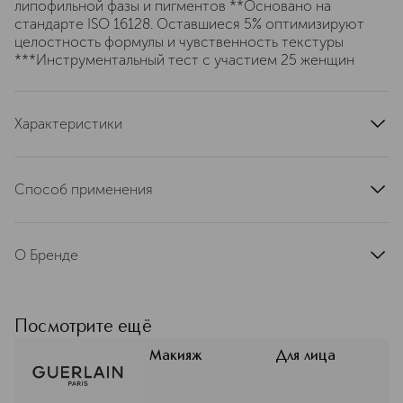
липофильной фазы и пигментов **Основано на
стандарте ISO 16128. Оставшиеся 5% оптимизируют
целостность формулы и чувственность текстуры
***Инструментальный тест с участием 25 женщин
Характеристики
область применения
лицо
тип кожи
для всех типов
Способ применения
тип продукта
тональная основа
Нанести небольшое количество средства на лицо,
страна производства
Франция
распределить любым удобным способом (кистью,
эффект
О Бренде
сияние
спонжем или пальцами)
артикул
G044236
Основан в Париже в 1828 году.
История о смелости творчества. С
1828 года Guerlain исследует,
Посмотрите ещё
обновляет и совершенствует свои
ароматы, средства для макияжа и по
Макияж
Для лица
уходу за кожей благодаря смелости
всех тех мастеров, чей неизменный