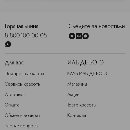
профессионализм позволяет
создавать культовые продукты дома.
<p class="MsoNormal"><span style="font-size: 12.0pt; line
Вдохновляясь природой и
искусством, мастера создают все
то, что призвано воспеть культуру
Горячая линия
Следите за новостями
красоты.
8-800-100-00-05
Подробнее
Для вас
ИЛЬ ДЕ БОТЭ
Подарочные карты
КЛУБ ИЛЬ ДЕ БОТЭ
Сервисы красоты
Магазины
Доставка
Акции
Оплата
Театр красоты
Обмен и возврат
Контакты
Частые вопросы