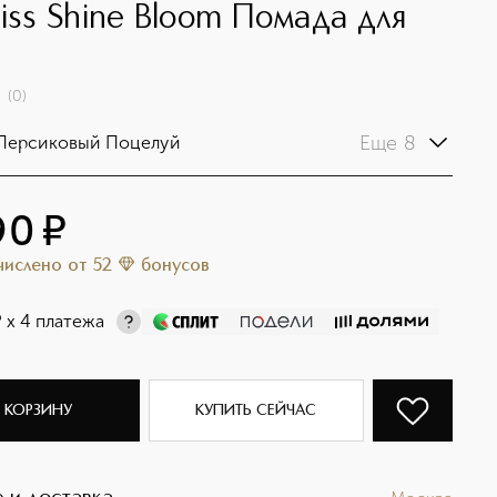
Kiss Shine Bloom Помада для
(
0
)
Еще 8
 Персиковый Поцелуй
90
¤
ачислено
от
52
бонусов
¤
х 4 платежа
 КОРЗИНУ
КУПИТЬ СЕЙЧАС