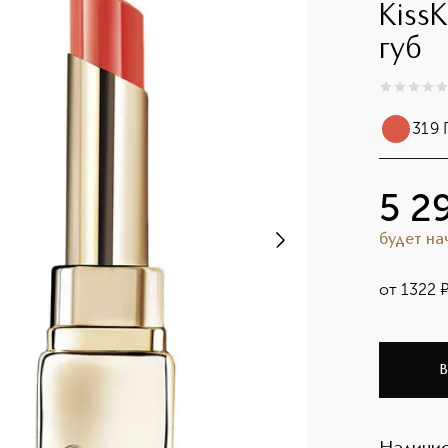
Kiss
губ
0
из
5
0
319
5 2
будет н
от
1322
В