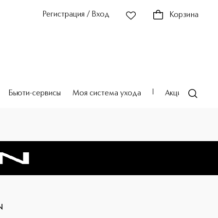
Регистрация / Вход
Корзина
Бьюти-сервисы
Моя система ухода
Акции
Театр
N