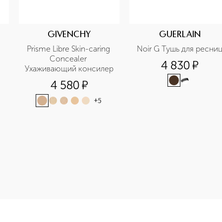
GIVENCHY
GUERLAIN
Prisme Libre Skin-caring 
Noir G Тушь для ресни
Concealer 
4 830
¤
Ухаживающий консилер
4 580
¤
+
5
-height: 107%; color: #00b0f0;">KissKiss Shine Bloom Помад