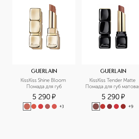
GUERLAIN
GUERLAIN
KissKiss Shine Bloom 
KissKiss Tender Matte 
Помада для губ
Помада для губ матова
5 290
¤
5 290
¤
+
3
+
9