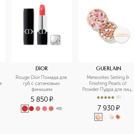
DIOR
GUERLAIN
Rouge Dior Помада для 
Meteorites Setting & 
я
губ с сатиновым 
Finishing Pearls of 
финишем
Powder Пудра для лица 
в шариках
(
6
)
5 850
¤
5
из
5
6
7 930
¤
+
13