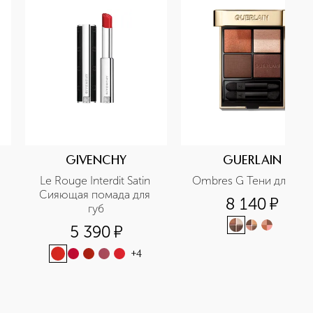
GIVENCHY
GUERLAIN
Le Rouge Interdit Satin 
Ombres G Тени для век
Сияющая помада для 
8 140
¤
губ
5 390
¤
+
4