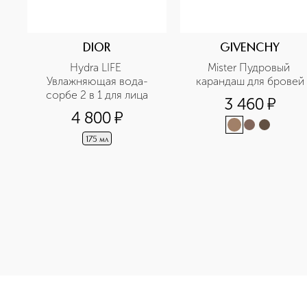
DIOR
GIVENCHY
Hydra LIFE 
Mister Пудровый 
Увлажняющая вода-
карандаш для бровей
сорбе 2 в 1 для лица
3 460
¤
4 800
¤
175 мл
<p class="MsoNormal"><span style="font-size: 12.0pt; line