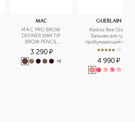
MAC
GUERLAIN
ц
M·A·C PRO BROW 
Kisskiss Bee Glow 
DEFINER 1MM TIP 
Бальзам для губ 
BROW PENCIL 
пробуждающий цвет
Карандаш для бровей
(
1
)
3 290
¤
5
из
5
1
4 990
¤
+
8
+
3
а для губ приобретайте в нашем интернет-магазине. Действую