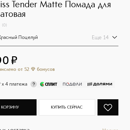
Kiss Tender Matte Помада для
матовая
(
0
)
Еще 14
Красный Поцелуй
90
¤
ачислено
от
52
бонусов
¤
х 4 платежа
 КОРЗИНУ
КУПИТЬ СЕЙЧАС