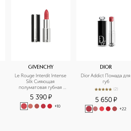
GIVENCHY
DIOR
Le Rouge Interdit Intense 
Dior Addict Помада для 
Silk Сияющая 
губ
полуматовая губная 
(
2
)
5
из
5
2
помада
5 390
¤
5 650
¤
+
10
+
22