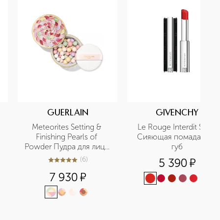
GUERLAIN
GIVENCHY
Meteorites Setting & 
Le Rouge Interdit Satin 
Finishing Pearls of 
Сияющая помада для 
Powder Пудра для лица 
губ
в шариках
(
6
)
5 390
¤
5
из
5
6
7 930
¤
+
4