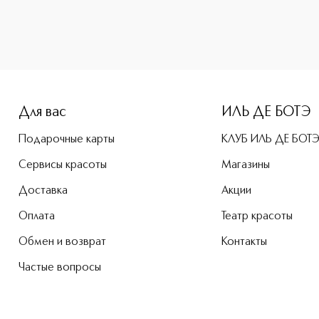
-height: 107%; color: #00b0f0;">KissKiss Tender Matte Пома
Для вас
ИЛЬ ДЕ БОТЭ
Подарочные карты
КЛУБ ИЛЬ ДЕ БОТ
Сервисы красоты
Магазины
Доставка
Акции
Оплата
Театр красоты
Обмен и возврат
Контакты
Частые вопросы