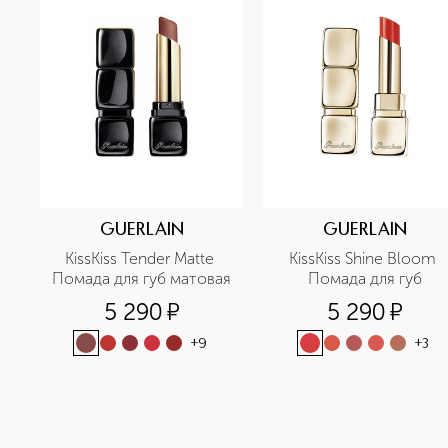
GUERLAIN
GUERLAIN
KissKiss Tender Matte 
KissKiss Shine Bloom 
Помада для губ матовая
Помада для губ
5 290
¤
5 290
¤
+
9
+
3