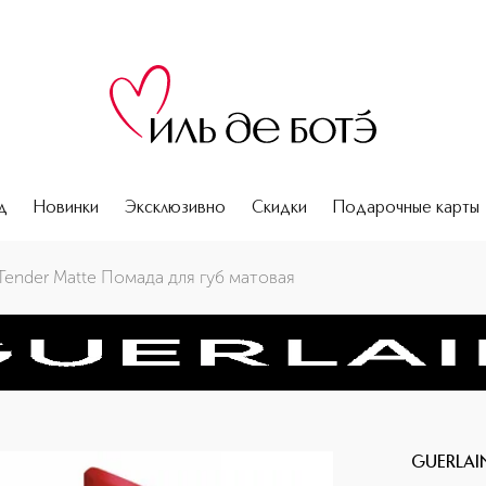
д
Новинки
Эксклюзивно
Скидки
Подарочные карты
s Tender Matte Помада для губ матовая
GUERLAI