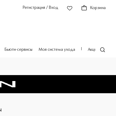
Регистрация / Вход
Корзина
Бьюти-сервисы
Моя система ухода
Акции
Театр
N