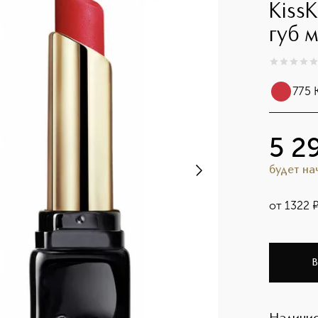
Kiss
губ 
0
из
5
0
775 
5 2
будет н
от
1322
В