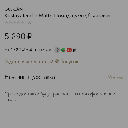
GUERLAIN
KissKiss Tender Matte Помада для губ матовая
(
0
)
0
из
5
0
5 290
¤
от
1322
¤
х 4 платежа
будет начислено
от
52
бонусов
Наличие и доставка
Москва
Сроки доставки будут рассчитаны при оформлении
заказа