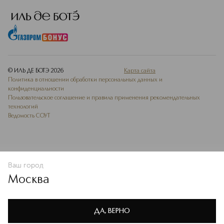
© ИЛЬ ДЕ БОТЭ
2026
Карта сайта
Политика в отношении обработки персональных данных и
конфиденциальности
Пользовательское соглашение и правила применения рекомендательных
технологий
Ведомость СОУТ
Ваш город
В КОРЗИНУ
КУПИТЬ СЕЙЧАС
Москва
Мы используем cookie-файлы и сервисы веб-аналитики. Они
необходимы для улучшения работы сайта. Подробнее –
OK
в
Политике конфиденциальности
ДА, ВЕРНО