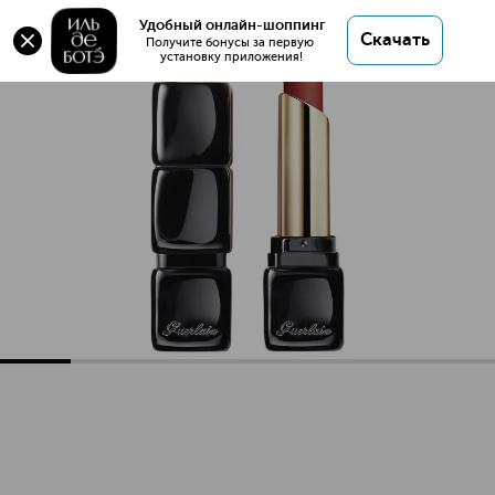
Удобный онлайн-шоппинг
Скачать
Получите бонусы за первую 
установку приложения!
KissKiss Tender Matte Помада для губ матовая
Описание
Характеристики