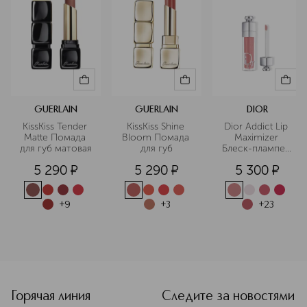
GUERLAIN
GUERLAIN
DIOR
KissKiss Tender 
KissKiss Shine 
Dior Addict Lip 
Matte Помада 
Bloom Помада 
Maximizer 
для губ матовая
для губ
Блеск-плампер 
для губ
5 290
¤
5 290
¤
5 300
¤
+
9
+
3
+
23
<p class="MsoNormal"><span style="font-size: 12.0pt; line
Горячая линия
Следите за новостями