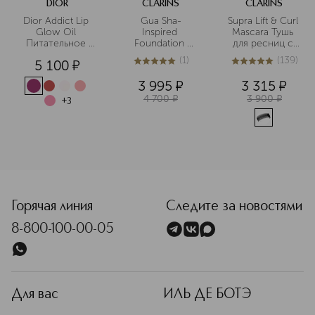
DIOR
CLARINS
CLARINS
Dior Addict Lip 
Gua Sha-
Supra Lift & Curl 
Glow Oil 
Inspired 
Mascara Тушь 
Питательное 
Foundation 
для ресниц с 
масло для губ
Brush Кисть для 
эффектом 
(
1
)
(
139
)
5 100
¤
тона, 
подкручивания 
5
из
5
1
4.9
из
5
139
усиливающая 
и объема
3 995
¤
3 315
¤
эффект 
4 700
¤
3 900
¤
лифтинга 
+
3
<p class="MsoNormal"><span style="font-size: 12.0pt; line
Горячая линия
Следите за новостями
8-800-100-00-05
Для вас
ИЛЬ ДЕ БОТЭ