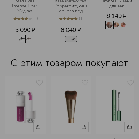
Mad Eyes 
Base Météorites 
Ombres G Тени 
Intense Liner 
Корректирующая
для век
Жидкая 
 основа под 
8 140
¤
подводка для 
макияж
(
1
)
(
1
)
глаз
4
из
5
1
5
из
5
1
5 090
¤
8 040
¤
30 мл
С этим товаром покупают