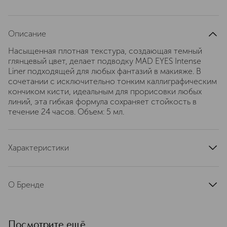
Описание
Насыщенная плотная текстура, создающая темный
глянцевый цвет, делает подводку MAD EYES Intense
Liner подходящей для любых фантазий в макияже. В
сочетании с исключительно тонким каллиграфическим
кончиком кисти, идеальным для прорисовки любых
линий, эта гибкая формула сохраняет стойкость в
течение 24 часов. Объем: 5 мл.
Характеристики
артикул
G043215
О Бренде
Основан в Париже в 1828 году.
История о смелости творчества. С
1828 года Guerlain исследует,
Посмотрите ещё