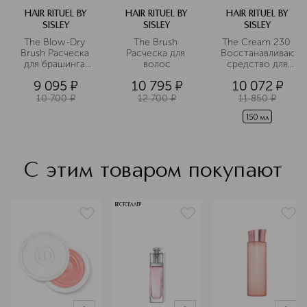
HAIR RITUEL BY
HAIR RITUEL BY
HAIR RITUEL BY
SISLEY
SISLEY
SISLEY
The Blow-Dry 
The Brush 
The Cream 230 
Brush Расческа 
Расческа для 
Восстанавливающ
для брашинга 
волос
 средство для 
№1
волос с 
9 095
¤
10 795
¤
10 072
¤
эффектом 
термозащиты
10 700
¤
12 700
¤
11 850
¤
150 мл
С этим товаром покупают
БЕСТСЕЛЛЕР