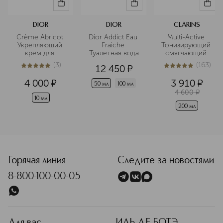
DIOR
DIOR
CLARINS
Crème Abricot 
Dior Addict Eau 
Multi-Active 
Укрепляющий 
Fraiche 
Тонизирующий 
крем для 
Туалетная вода
смягчающий 
ногтей
флюид 
(
3
)
(
163
)
12 450
¤
5
из
5
3
5
из
5
163
4 000
¤
3 910
¤
50 мл
100 мл
4 600
¤
10 мл
200 мл
<p class="MsoNormal"><span style="font-size: 12.0pt; line
Горячая линия
Следите за новостями
8-800-100-00-05