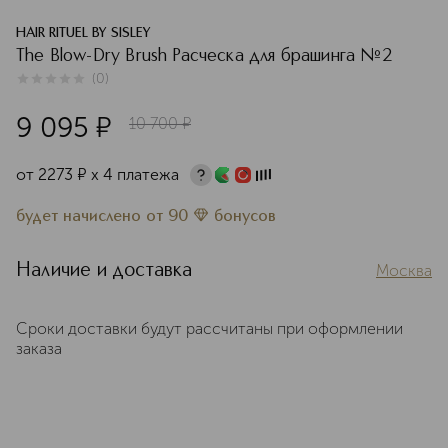
HAIR RITUEL BY SISLEY
The Blow-Dry Brush Расческа для брашинга №2
(
0
)
0
из
5
0
9 095
¤
10 700
¤
от
2273
¤
х 4 платежа
будет начислено
от
90
бонусов
Наличие и доставка
Москва
Сроки доставки будут рассчитаны при оформлении
заказа