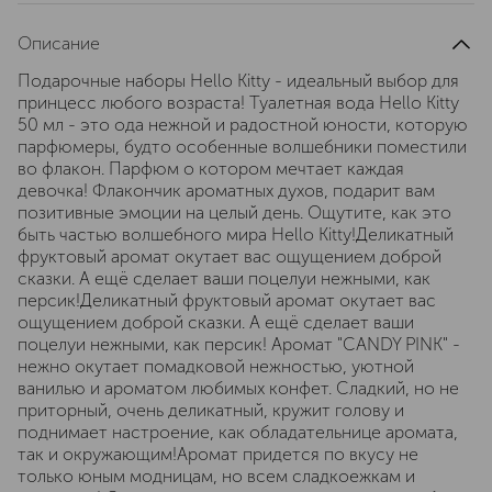
Описание
Подарочные наборы Hello Kitty - идеальный выбор для
принцесс любого возраста! Туалетная вода Hello Kitty
50 мл - это ода нежной и радостной юности, которую
парфюмеры, будто особенные волшебники поместили
во флакон. Парфюм о котором мечтает каждая
девочка! Флакончик ароматных духов, подарит вам
позитивные эмоции на целый день. Ощутите, как это
быть частью волшебного мира Hello Kitty!Деликатный
фруктовый аромат окутает вас ощущением доброй
сказки. А ещё сделает ваши поцелуи нежными, как
персик!Деликатный фруктовый аромат окутает вас
ощущением доброй сказки. А ещё сделает ваши
поцелуи нежными, как персик! Аромат "CANDY PINK" -
нежно окутает помадковой нежностью, уютной
ванилью и ароматом любимых конфет. Сладкий, но не
приторный, очень деликатный, кружит голову и
поднимает настроение, как обладательнице аромата,
так и окружающим!Аромат придется по вкусу не
только юным модницам, но всем сладкоежкам и