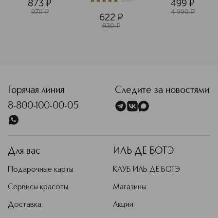
873
¤
499
¤
красоты" 
5
из
5
80
успокаивающая
970
¤
4 990
¤
622
¤
830
¤
<p class="MsoNormal"><span style="font-size: 12.0pt; line
Горячая линия
Следите за новостями
8-800-100-00-05
Для вас
ИЛЬ ДЕ БОТЭ
Подарочные карты
КЛУБ ИЛЬ ДЕ БОТЭ
Сервисы красоты
Магазины
Доставка
Акции