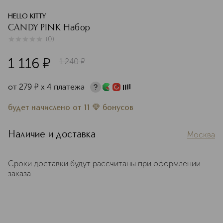
HELLO KITTY
CANDY PINK Набор
(
0
)
0
из
5
0
1 116
¤
1 240
¤
от
279
¤
х 4 платежа
будет начислено
от
11
бонусов
Наличие и доставка
Москва
Сроки доставки будут рассчитаны при оформлении
заказа