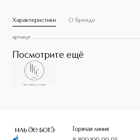
Характеристики
О Бренде
артикул
Посмотрите ещё
<p class="MsoNormal"><span style="font-size: 12.0pt; line
Горячая линия