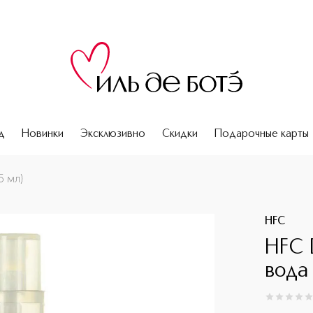
д
Новинки
Эксклюзивно
Скидки
Подарочные карты
 мл)
HFC
HFC 
вода 
0
из
5
0