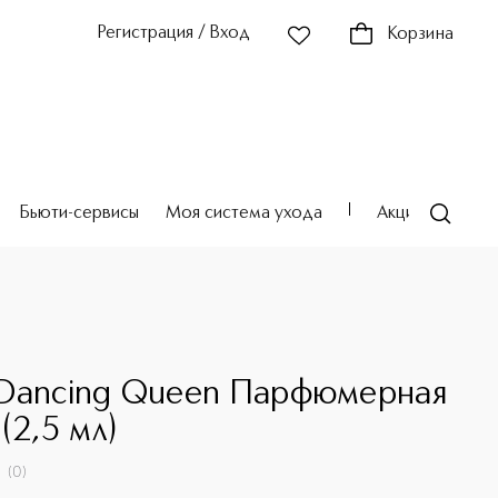
Регистрация / Вход
Корзина
Бьюти-сервисы
Моя система ухода
Акции
Театр
Dancing Queen Парфюмерная
(2,5 мл)
(
0
)