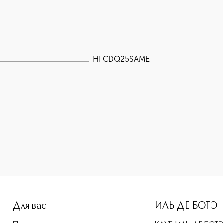
HFCDQ25SAME
-height: 107%; color: #00b0f0;">HFC Dancing Queen Парфюме
Для вас
ИЛЬ ДЕ БОТЭ