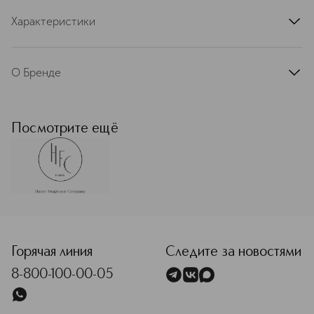
Характеристики
артикул
HFCGW75VAME
О Бренде
Haute Fragrance Company (HFC) —
независимая французская компания,
создающая нишевые парфюмерные
Посмотрите ещё
композиции класса haute parfumerie
(высокая парфюмерия). Основанная
опытными парфюмерами и
энтузиастами, HFC позиционирует
себя как бренд для истинных
ценителей. В линейке парфюмов —
<p class="MsoNormal"><span style="font-size: 12.0pt; lin
интенсивные, сложные и
эмоционально насыщенные
ароматы. Философия марки —
Горячая линия
Следите за новостями
возвращение к истокам
8-800-100-00-05
парфюмерного искусства. Haute
Fragrance Company отвергает
массовые тренды в пользу