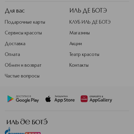
уникальных, часто смелых
парфюмерных высказываний.
Для вас
ИЛЬ ДЕ БОТЭ
Подробнее
Подарочные карты
КЛУБ ИЛЬ ДЕ БОТЭ
Сервисы красоты
Магазины
Доставка
Акции
Оплата
Театр красоты
Обмен и возврат
Контакты
Частые вопросы