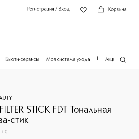
Регистрация / Вход
Корзина
Бьюти-сервисы
Моя система ухода
Акции
Театр
AUTY
FILTER STICK FDT Тональная
ва-стик
(
0
)