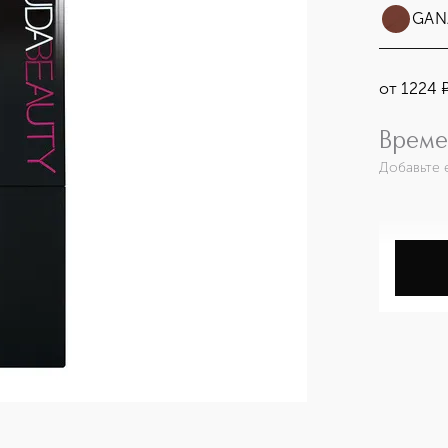
GAN
от
1224
Време
Добавьте 