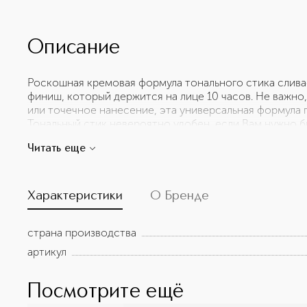
Описание
Роскошная кремовая формула тонального стика слива
финиш, который держится на лице 10 часов. Не важно
или точечное нанесение, эта универсальная формула 
Тональный стик невероятно удобен, если Вам нужно 
динамичного дня. Благодаря его водостойкой, длител
Читать еще
действию пота формуле, Вы можете уверены в своем м
Характеристики
О Бренде
страна производства
артикул
Посмотрите ещё