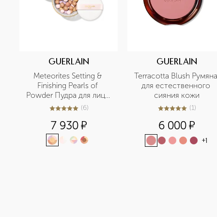
GUERLAIN
GUERLAIN
Meteorites Setting & 
Terracotta Blush Румяна
Finishing Pearls of 
для естественного 
Powder Пудра для лица 
сияния кожи
в шариках
(
6
)
(
1
)
5
из
5
6
5
из
5
1
7 930
¤
6 000
¤
+
1