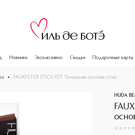
д
Новинки
Эксклюзивно
Скидки
Подарочные карты
ва
•
FAUXFILTER STICK FDT Тональная основа-стик
HUDA BE
FAUX
осно
0
из
5
0