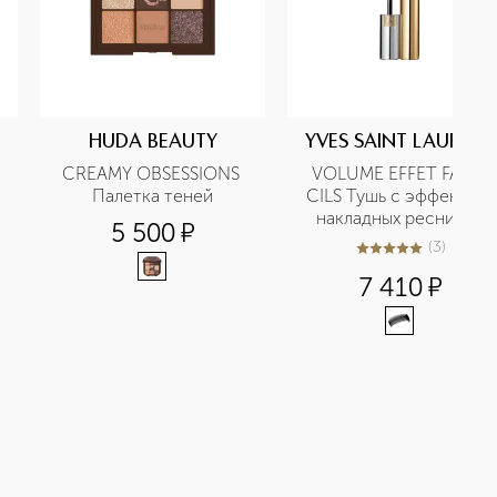
HUDA BEAUTY
YVES SAINT LAURENT
CREAMY OBSESSIONS 
VOLUME EFFET FAUX 
Палетка теней
CILS Тушь с эффектом 
накладных ресниц с 
5 500
¤
новой формулой
(
3
)
5
из
5
3
7 410
¤