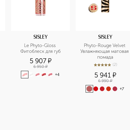
SISLEY
SISLEY
 
Le Phyto-Gloss 
Phyto-Rouge Velvet 
Фитоблеск для губ
Увлажняющая матовая 
помада
5 907
¤
(
2
)
6 950
¤
5
из
5
2
5 941
¤
+
4
6 990
¤
+
7