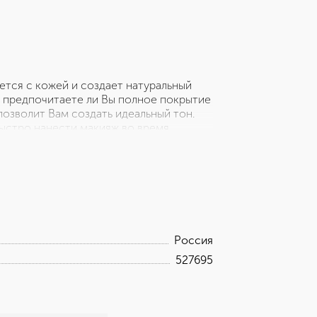
ется с кожей и создает натуральный
, предпочитаете ли Вы полное покрытие
позволит Вам создать идеальный тон.
быстро нанести макияж во время
ьной, устойчивой к влажности и
акияже в течение всего дня.
Россия
527695