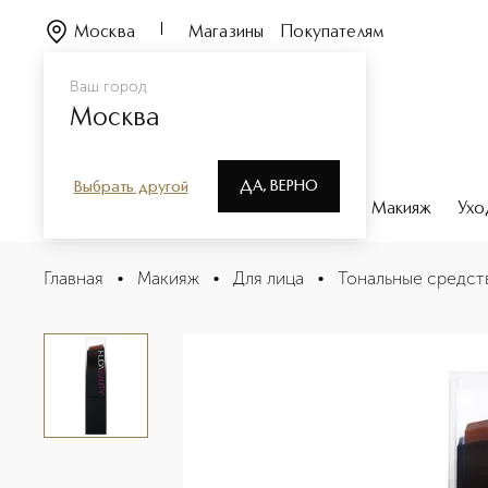
Москва
Магазины
Покупателям
Ваш город
Москва
ДА, ВЕРНО
Выбрать другой
Каталог
Бренды
Парфюмерия
Макияж
Ухо
FAUXFILTER STICK FDT Тональная основа-стик
Главная
•
Макияж
•
Для лица
•
Тональные средст