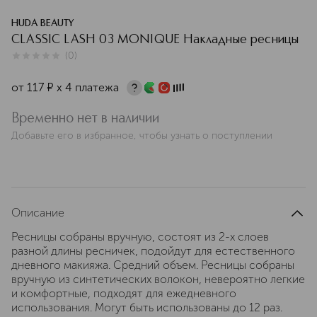
HUDA BEAUTY
CLASSIC LASH 03 MONIQUE Накладные ресницы
(
0
)
0
из
5
0
от
117
¤
х 4 платежа
Временно нет в наличии
Добавьте его в избранное, чтобы узнать о поступлении
Описание
Ресницы собраны вручную, состоят из 2-х слоев
разной длины ресничек, подойдут для естественного
дневного макияжа. Средний объем. Ресницы собраны
вручную из синтетических волокон, невероятно легкие
и комфортные, подходят для ежедневного
использования. Могут быть использованы до 12 раз.