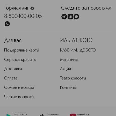
Философия Худа Бьюти базируется
на качестве, инклюзивности и
Горячая линия
Следите за новостями
способности каждого выразить себя
8-800-100-00-05
через макияж. Продукты HUDA
BEAUTY разрабатываются для
профессиональных визажистов и
любителей макияжа. С ними легко
получить стойкий, насыщенный и
Для вас
ИЛЬ ДЕ БОТЭ
комфортный мейкап на каждый день
и для особых случаев.
Подарочные карты
КЛУБ ИЛЬ ДЕ БОТЭ
Подробнее
Сервисы красоты
Магазины
Доставка
Акции
Оплата
Театр красоты
Обмен и возврат
Контакты
Частые вопросы