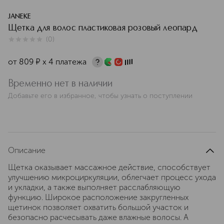
JANEKE
Щетка для волос пластиковая розовый леопард
(
0
)
0
из
5
0
от
809
¤
х 4 платежа
Временно нет в наличии
Добавьте его в избранное, чтобы узнать о поступлении
Описание
Щетка оказывает массажное действие, способствует
улучшению микроциркуляции, облегчает процесс ухода
и укладки, а также выполняет расслабляющую
функцию. Широкое расположение закругленных
щетинок позволяет охватить большой участок и
безопасно расчесывать даже влажные волосы. А