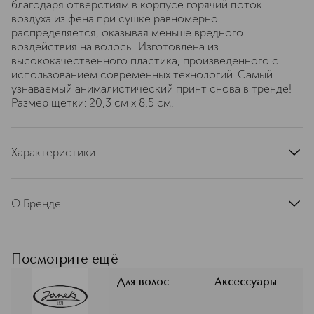
благодаря отверстиям в корпусе горячий поток
воздуха из фена при сушке равномерно
распределяется, оказывая меньше вредного
воздействия на волосы. Изготовлена из
высококачественного пластика, произведенного с
использованием современных технологий. Самый
узнаваемый анималистический принт снова в тренде!
Размер щетки: 20,3 см x 8,5 см.
Характеристики
артикул
995977
О Бренде
JANEKE – итальянская семейная
компания, начавшая свою историю в
1830-м году. Концепция бренда
Посмотрите ещё
заключается в высоком качестве
изделий, которые изготавливаются
Для волос
Аксессуары
по новейшим технологиям с учётом
традиций миланских мастеров.