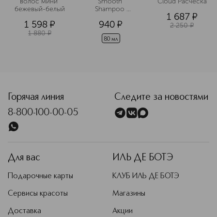
волос мини 
Smooth 
Cloud Расческа
бежевый-белый
Shampoo 
1 687
¤
Шампунь 
1 598
¤
940
¤
Кератиновый 
2 250
¤
комплекс в 
1 880
¤
дорожном 
80 мл
формате
<p class="MsoNormal"><span style="font-size: 12.0pt; lin
Горячая линия
Следите за новостями
8-800-100-00-05
Для вас
ИЛЬ ДЕ БОТЭ
Подарочные карты
КЛУБ ИЛЬ ДЕ БОТЭ
Сервисы красоты
Магазины
Доставка
Акции