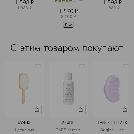
(
154
)
1 598
¤
1 598
¤
несовершенств 
5
из
5
154
Подробнее
кожи лица в 
1 880
¤
1 880
¤
1 870
¤
дорожном 
2 200
¤
формате
13 мл
С этим товаром покупают
JANEKE
KEUNE
TANGLE TEEZER
Щетка для 
CARE Keratin 
Original Lilac 