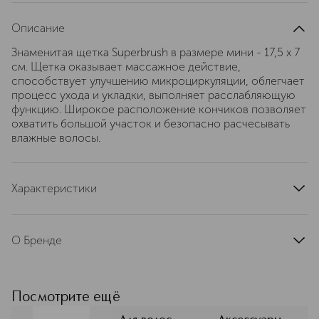
Описание
Знаменитая щетка Superbrush в размере мини - 17,5 х 7
см. Щетка оказывает массажное действие,
способствует улучшению микроциркуляции, облегчает
процесс ухода и укладки, выполняет расслабляющую
функцию. Широкое расположение кончиков позволяет
охватить большой участок и безопасно расчесывать
влажные волосы.
Характеристики
артикул
957607
О Бренде
JANEKE – итальянская семейная
компания, начавшая свою историю в
1830-м году. Концепция бренда
Посмотрите ещё
заключается в высоком качестве