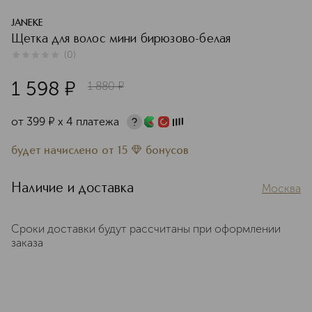
JANEKE
Щетка для волос мини бирюзово-белая
(
0
)
0
из
5
0
1 598
¤
1 880
¤
от
399
¤
х 4 платежа
будет начислено
от
15
бонусов
Наличие и доставка
Москва
Сроки доставки будут рассчитаны при оформлении
заказа