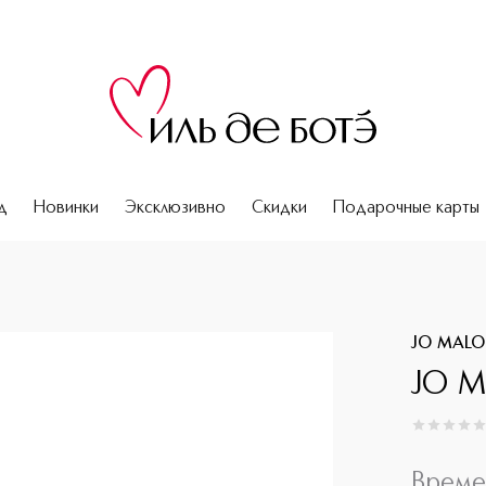
д
Новинки
Эксклюзивно
Скидки
Подарочные карты
JO MAL
JO M
0
из
5
0
Време