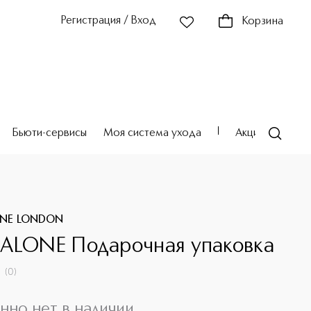
Регистрация / Вход
Корзина
Бьюти-сервисы
Моя система ухода
Акции
Театр
ONE LONDON
ALONE Подарочная упаковка
(
0
)
нно нет в наличии