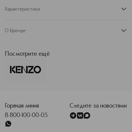
Характеристики
артикул
K513053SEL
О Бренде
KENZO неизменно черпает свое
вдохновение в природе. Её красота
заключена в каждом творении
Посмотрите ещё
бренда и лежит в основе всех
ароматов. Вода, мак, бамбук –
вечные символы и отличительные
знаки бренда, лаконичные и
поэтичные одновременно. Эти
символы вдохновили бренд на
<p class="MsoNormal"><span style="font-size: 12.0pt; lin
создание знаковых ароматов – L’eau
Kenzo, Flower by Kenzo и Kenzo
Homme. KENZO ценит оптимизм,
Горячая линия
Следите за новостями
открытость, энергию молодости и
8-800-100-00-05
стремится сделать мир прекраснее.
Подробнее