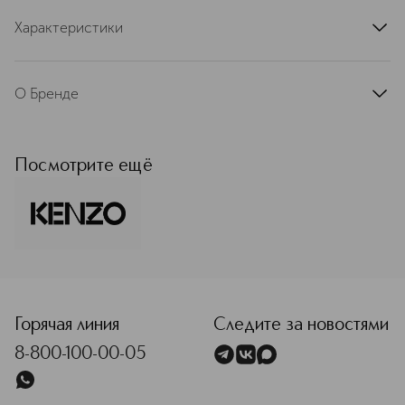
Характеристики
артикул
K500103SEL
О Бренде
KENZO неизменно черпает свое
вдохновение в природе. Её красота
заключена в каждом творении
Посмотрите ещё
бренда и лежит в основе всех
ароматов. Вода, мак, бамбук –
вечные символы и отличительные
знаки бренда, лаконичные и
поэтичные одновременно. Эти
символы вдохновили бренд на
<p class="MsoNormal"><span style="font-size: 12.0pt; lin
создание знаковых ароматов – L’eau
Kenzo, Flower by Kenzo и Kenzo
Homme. KENZO ценит оптимизм,
Горячая линия
Следите за новостями
открытость, энергию молодости и
8-800-100-00-05
стремится сделать мир прекраснее.
Подробнее