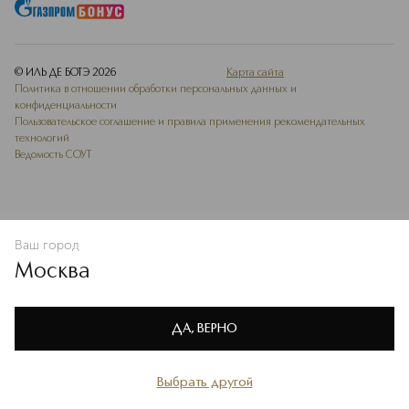
© ИЛЬ ДЕ БОТЭ
2026
Карта сайта
Политика в отношении обработки персональных данных и
конфиденциальности
Пользовательское соглашение и правила применения рекомендательных
технологий
Ведомость СОУТ
Ваш город
В КОРЗИНУ
КУПИТЬ СЕЙЧАС
Москва
Мы используем cookie-файлы и сервисы веб-аналитики. Они
необходимы для улучшения работы сайта. Подробнее –
OK
в
Политике конфиденциальности
ДА, ВЕРНО
Выбрать другой
Главная
Каталог
Избранное
Профиль
Корзина