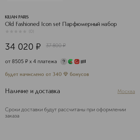
KILIAN PARIS
Old Fashioned Icon set Парфюмерный набор
(
0
)
0
из
5
0
34 020
¤
37 800
¤
от
8505
¤
х 4 платежа
будет начислено
от
340
бонусов
Наличие и доставка
Москва
Сроки доставки будут рассчитаны при оформлении
заказа