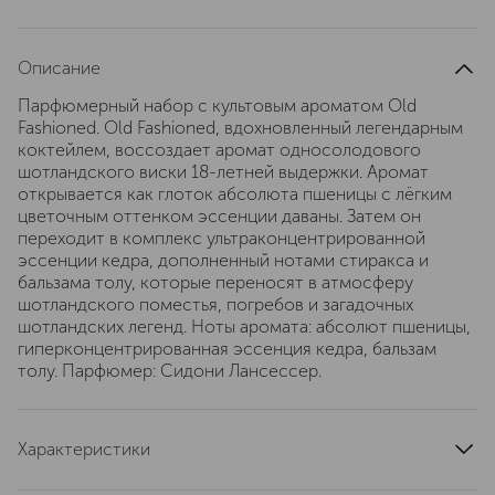
Описание
Парфюмерный набор с культовым ароматом Old
Fashioned. Old Fashioned, вдохновленный легендарным
коктейлем, воссоздает аромат односолодового
шотландского виски 18-летней выдержки. Аромат
открывается как глоток абсолюта пшеницы c лёгким
цветочным оттенком эссенции даваны. Затем он
переходит в комплекс ультраконцентрированной
эссенции кедра, дополненный нотами стиракса и
бальзама толу, которые переносят в атмосферу
шотландского поместья, погребов и загадочных
шотландских легенд. Ноты аромата: абсолют пшеницы,
гиперконцентрированная эссенция кедра, бальзам
толу. Парфюмер: Сидони Лансессер.
Характеристики
тип продукта
набор