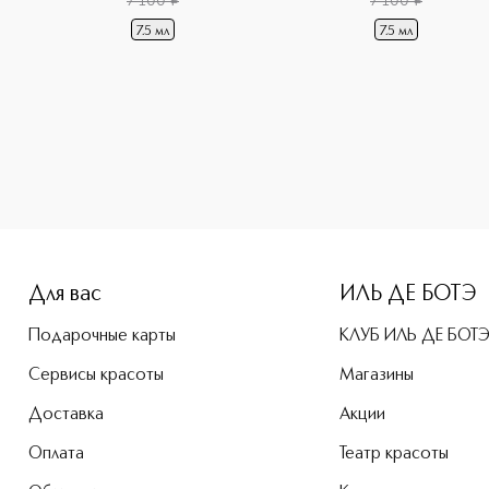
7 100
¤
7 100
¤
7.5 мл
7.5 мл
height: 107%; color: #00b0f0;">Kilian Paris Сэмпл аромата 
Для вас
ИЛЬ ДЕ БОТЭ
Подарочные карты
КЛУБ ИЛЬ ДЕ БОТ
Сервисы красоты
Магазины
Доставка
Акции
Оплата
Театр красоты