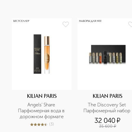
БЕСТСЕЛЛЕР
НАБОРЫ ДЛЯ НЕЕ
KILIAN PARIS
KILIAN PARIS
Angels' Share 
The Discovery Set 
Парфюмерная вода в 
Парфюмерный набор 
дорожном формате
32 040
¤
(
3
)
35 600
¤
4.7
из
5
3