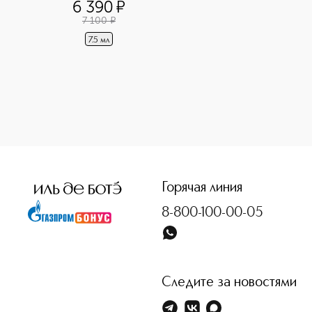
6 390
¤
7 100
¤
7.5 мл
<p class="MsoNormal"><span style="font-size: 12.0pt; line-
Горячая линия
8-800-100-00-05
Следите за новостями