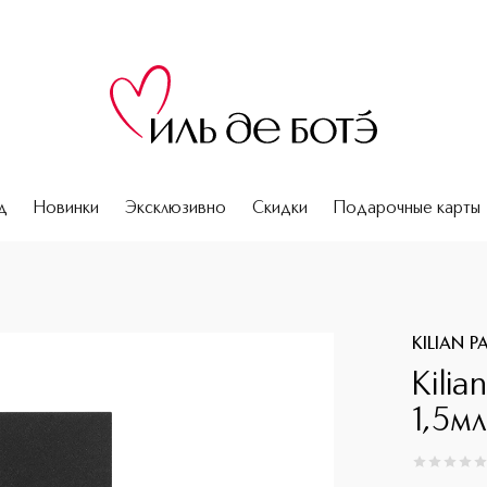
д
Новинки
Эксклюзивно
Скидки
Подарочные карты
KILIAN P
Kilia
1,5м
0
из
5
0