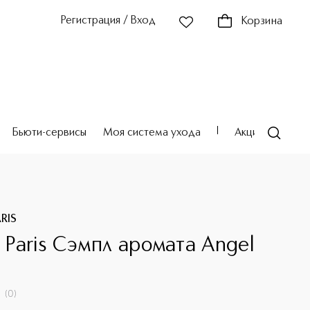
Регистрация / Вход
Корзина
Бьюти-сервисы
Моя система ухода
Акции
Театр
ARIS
n Paris Сэмпл аромата Angel
л
(
0
)