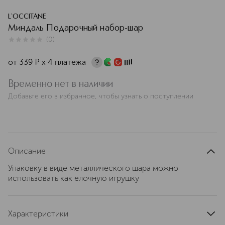
L`OCCITANE
Миндаль Подарочный набор-шар
(
0
)
0
из
5
0
от
339
¤
х 4 платежа
Временно нет в наличии
Добавьте его в избранное, чтобы узнать о поступлении
Описание
Упаковку в виде металлического шара можно
использовать как елочную игрушку
Характеристики