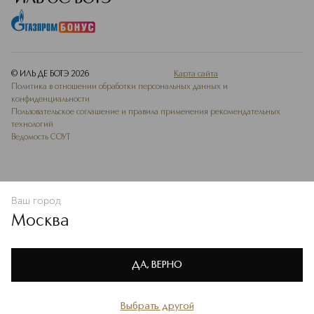
© ИЛЬ ДЕ БОТЭ
2026
Карта сайта
Политика в отношении обработки персональных данных и
конфиденциальности
Пользовательское соглашение и правила применения рекомендательных
технологий
Ведомость СОУТ
Ваш город
ДОБАВИТЬ В ИЗБРАННОЕ
Москва
Мы используем cookie-файлы и сервисы веб-аналитики. Они
необходимы для улучшения работы сайта. Подробнее –
OK
в
Политике конфиденциальности
ДА, ВЕРНО
Выбрать другой