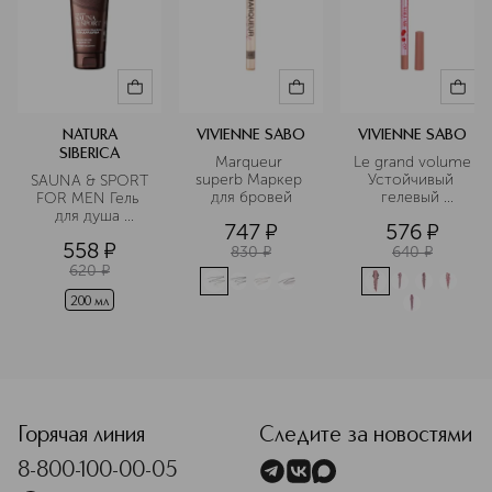
NATURA
VIVIENNE SABO
VIVIENNE SABO
SIBERICA
Marqueur 
Le grand volume 
superb Маркер 
Устойчивый 
SAUNA & SPORT 
для бровей
гелевый 
FOR MEN Гель 
карандаш для 
для душа 
747
¤
576
¤
губ
увлажнение и 
558
¤
свежесть
830
¤
640
¤
620
¤
200 мл
Горячая линия
Следите за новостями
8-800-100-00-05