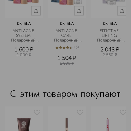
DR. SEA
DR. SEA
DR. SEA
ANTI ACNE 
ANTI ACNE 
EFFICTIVE 
SYSTEM 
CARE 
LIFTING 
Подарочный 
Подарочный 
Подарочный 
набор 
набор 
набор 
(
3
)
1 600
¤
2 048
¤
4.4
из
5
3
2 000
¤
2 560
¤
1 504
¤
1 880
¤
С этим товаром покупают