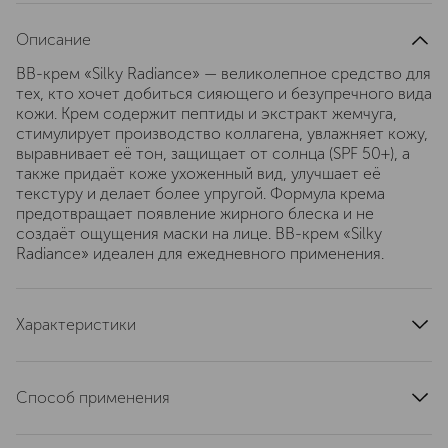
Описание
ВВ-крем «Silky Radiance» — великолепное средство для
тех, кто хочет добиться сияющего и безупречного вида
кожи. Крем содержит пептиды и экстракт жемчуга,
стимулирует производство коллагена, увлажняет кожу,
выравнивает её тон, защищает от солнца (SPF 50+), а
также придаёт коже ухоженный вид, улучшает её
текстуру и делает более упругой. Формула крема
предотвращает появление жирного блеска и не
создаёт ощущения маски на лице. BB-крем «Silky
Radiance» идеален для ежедневного применения.
Характеристики
артикул
240156
Способ применения
Небольшое количество крема нанесите на кожу, после