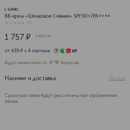
L SANIC
ВВ-крем «Шелковое Сияние» SPF50+/PA++++
(
0
)
0
из
5
0
1 757
¤
1 850
¤
от
439
¤
х 4 платежа
будет начислено
от
17
бонусов
Наличие и доставка
Москва
Сроки доставки будут рассчитаны при оформлении
заказа