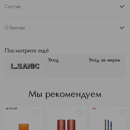
основного ухода. Тщательно растушуйте. Подождите,
Состав
пока средство подстроится под ваш тон кожи.
Water, Ethylhexyl Methoxycinnamate, Mineral Oil, Titanium
Dioxide, Propylene Glycol, Glycerin, Bis-
О Бренде
Ethylhexyloxyphenol Methoxyphenyl Triazine,
Cyclopentasiloxane, Cetyl PEG/PPG-10/1 Dimethicone,
L.Sanic — корейский косметический
Terephthalylidene Dicamphor Sulfonic Acid, C12-15 Alkyl
бренд инновационных средств для
Benzoate, Caprylic/Capric Triglyceride, Isoamyl p-
решения конкретных проблем кожи.
Посмотрите ещё
Methoxycinnamate, Zinc Oxide, Cyclohexasiloxane,
В 2018 году он впервые представил
Dimethicone, Niacinamide, Sodium Chloride, Sorbitan
на российском рынке свои
Уход
Уход за лицом
Sesquioleate, CI 77492, Disteardimonium Hectorite, CI
гидрогелевые патчи, завоевавшие
77499, Phenoxyethanol, Aluminum Hydroxide, CI 77491,
популярность среди бьюти-
Polyhydroxystearic Acid, Chlorphenesin, Fragrance,
блогеров и обычных потребителей.
Magnesium Aluminum Silicate, Dimethicone/Vinyl
Затем в 2019 году ассортимент
Dimethicone Crosspolymer, Triethoxycaprylylsilane,
бренда расширился за счет
Allantoin, Betaine, Stearic Acid, Isostearic Acid, Adenosine,
Мы рекомендуем
высокотехнологичных тканевых
Sorbitan Trioleate, Butylene Glycol, Pearl Extract,
масок с пептидами, AHA/BHA
Dipropylene Glycol, 1,2-Hexanediol, Tocopherol,
кислотами, энзимами, бета-
Lactobacillus Ferment Lysate, Canavalia Gladiata Seed
БЕСТСЕЛЛЕР
-50%
глюканом и некоторыми другими
Extract, Ceratonia Siliqua (Carob) Seed Extract, Glycine Soja
ингредиентами. Название бренда
(Soybean) Seed Extract, Lens Esculenta (Lentil) Seed
происходит от корейского слова 산
Extract, Phaseolus Radiatus Seed Extract, Pueraria Lobata