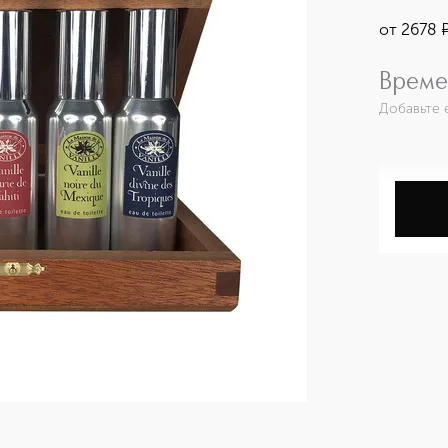
от
2678
Време
Добавьте 