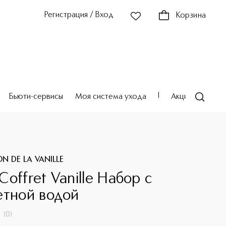
Регистрация / Вход
Корзина
Бьюти-сервисы
Моя система ухода
Акции
Театр
N DE LA VANILLE
offret Vanille Набор с
етной водой
(
0
)