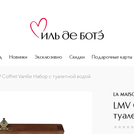
д
Новинки
Эксклюзивно
Скидки
Подарочные карты
 Coffret Vanille Набор с туалетной водой
LA MAISO
LMV C
туал
0
из
5
0