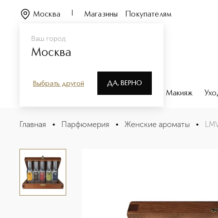
Москва
Магазины
Покупателям
Ваш город
Москва
ДА, ВЕРНО
Выбрать другой
Каталог
Бренды
Парфюмерия
Макияж
Ухо
LMV Coffret Vanille Набор с туалетной водой
Главная
•
Парфюмерия
•
Женские ароматы
•
LMV
Описание
Характеристики