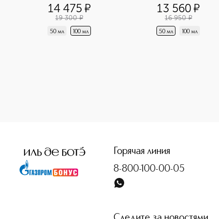
14 475
¤
13 560
¤
19 300
¤
16 950
¤
50 мл
100 мл
50 мл
100 мл
<p class="MsoNormal"><span style="font-size: 12.0pt; line
Горячая линия
8-800-100-00-05
Следите за новостями