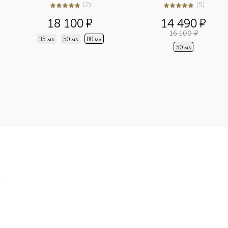
(
2
)
(
5
)
5
из
5
2
5
из
5
5
18 100
¤
14 490
¤
16 100
¤
35 мл
50 мл
80 мл
50 мл
с туалетной водой приобретайте в нашем интернет-магазине. 
Э