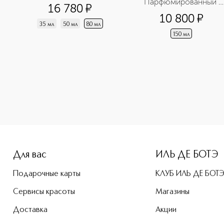
Парфюмированный 
16 780
¤
скраб для тела
10 800
¤
35 мл
50 мл
80 мл
150 мл
-height: 107%; color: #00b0f0;">LMV Coffret Vanille Набор 
Для вас
ИЛЬ ДЕ БОТЭ
Подарочные карты
КЛУБ ИЛЬ ДЕ БОТ
Сервисы красоты
Магазины
Доставка
Акции