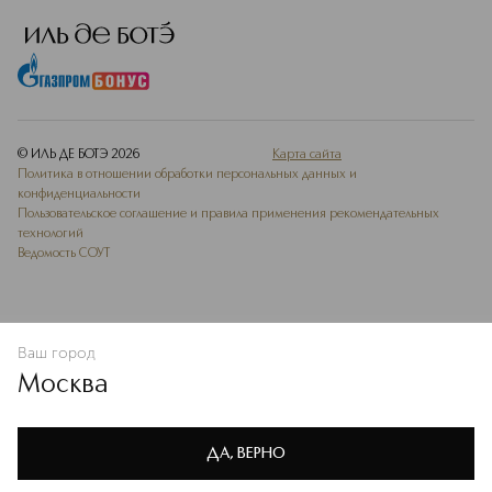
© ИЛЬ ДЕ БОТЭ
2026
Карта сайта
Политика в отношении обработки персональных данных и
конфиденциальности
Пользовательское соглашение и правила применения рекомендательных
технологий
Ведомость СОУТ
Ваш город
ДОБАВИТЬ В ИЗБРАННОЕ
Москва
Мы используем cookie-файлы и сервисы веб-аналитики. Они
необходимы для улучшения работы сайта. Подробнее –
OK
в
Политике конфиденциальности
ДА, ВЕРНО