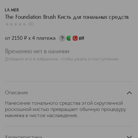
LA MER
The Foundation Brush Кисть для тональных средств
(
0
)
0
из
5
0
от
2150
¤
х 4 платежа
Временно нет в наличии
Добавьте его в избранное, чтобы узнать о поступлении
Описание
Нанесение тонального средства этой скругленной
роскошной кистью превращает обычную процедуру
макияжа в чистое наслаждение.
Характеристики