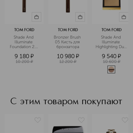
Подробнее
TOM FORD
TOM FORD
TOM FORD
Shade And 
Bronzer Brush 
Shade And 
Illuminate 
05 Кисть для 
Illuminate 
Foundation 2.5 
бронзатора
Highlighting Duo 
Кисть для 
Nudelight 
9 180
¤
10 980
¤
9 540
¤
нанесения 
Пудра-
тональной 
хайлайтер
10 200
¤
12 200
¤
10 600
¤
основы
С этим товаром покупают