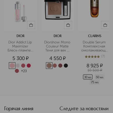
DIOR
DIOR
CLARINS
Dior Addict Lip 
Diorshow Mono 
Double Serum 
Maximizer 
Couleur Matte 
Комплексная 
Блеск-плампер 
Тени для век с 
омолаживающая
для губ
матовым 
 двойная 
(
7
)
5 300
¤
4 550
¤
финишем
сыворотка для 
5
из
5
7
лица 
8 925
¤
10 500
¤
+
23
30 мл
50 мл
75 мл
Горячая линия
Следите за новостями