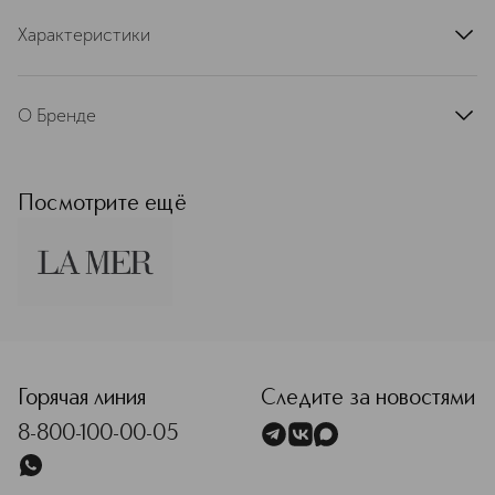
Характеристики
артикул
40HW400000ESL
О Бренде
La Mer — культовый люксовый бренд
косметики, созданный в 1965 году
астрофизиком Максом Хубером
Посмотрите ещё
после лабораторного ожога. Его
открытие — ферментированный
экстракт бурых водорослей Miracle
Broth™ — легло в основу философии
бренда: превращение морских
ресурсов в мощные
<p class="MsoNormal"><span style="font-size: 12.0pt; line
регенерирующие формулы путем
ферментации. В продуктах бренда
сочетаются наука и роскошь,
Горячая линия
Следите за новостями
целебная сила моря, которые
8-800-100-00-05
способны подарить одновременно
потрясающий результат, комфорт и
удовольствие от каждого мгновения