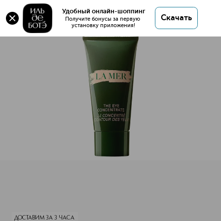
Оригинал 💯 Концентрат д л CM Eye concentrate
Удобный онлайн-шоппинг
Скачать
3мл купить в интернет магазине ИЛЬ ДЕ БОТЭ с
Получите бонусы за первую 
установку приложения!
доставкой.
Концентрат д л CM Eye concentrate 3мл
Описание
Характеристики
ДОСТАВИМ ЗА 3 ЧАСА