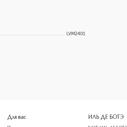
LVM2401
-height: 107%; color: #00b0f0;">Дневной ультра-увлажняющи
Для вас
ИЛЬ ДЕ БОТЭ