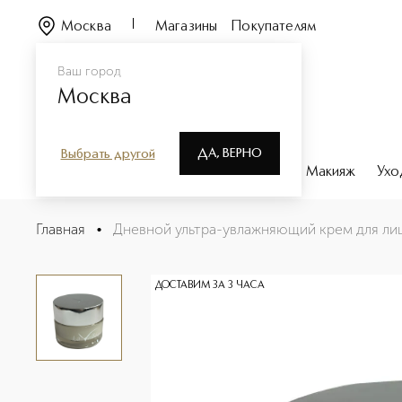
Москва
Магазины
Покупателям
Ваш город
Москва
ДА, ВЕРНО
Выбрать другой
Каталог
Бренды
Парфюмерия
Макияж
Ухо
Дневной ультра-увлажняющий крем для лица (15 мл)
Главная
•
Дневной ультра-увлажняющий крем для лица
Описание
Характеристики
ДОСТАВИМ ЗА 3 ЧАСА