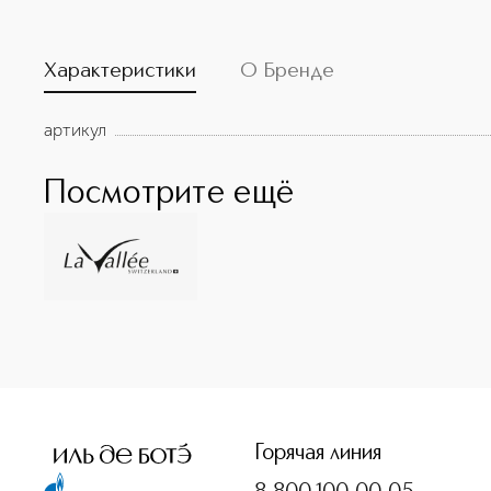
Характеристики
О Бренде
артикул
Посмотрите ещё
<p class="MsoNormal"><span style="font-size: 12.0pt; line
Горячая линия