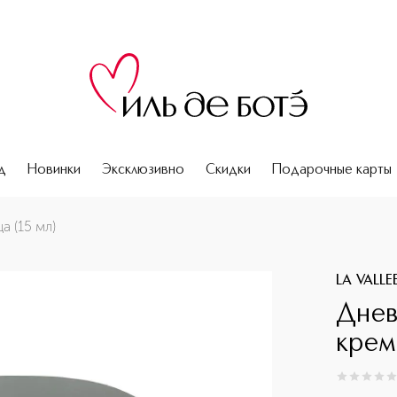
д
Новинки
Эксклюзивно
Скидки
Подарочные карты
 (15 мл)
LA VALLE
Днев
крем
0
из
5
0