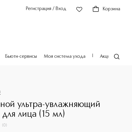
Регистрация / Вход
Корзина
Бьюти-сервисы
Моя система ухода
Акции
Театр
E
ной ультра-увлажняющий
 для лица (15 мл)
(
0
)