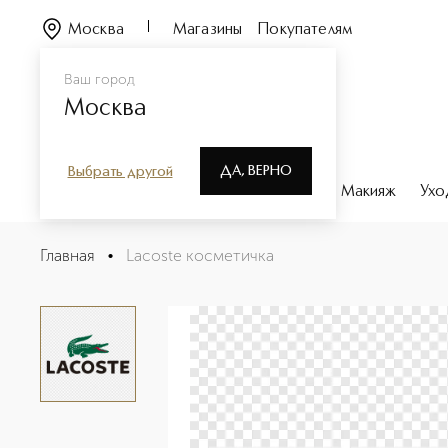
Москва
Магазины
Покупателям
Ваш город
Москва
ДА, ВЕРНО
Выбрать другой
Каталог
Бренды
Парфюмерия
Макияж
Ухо
Lacoste косметичка
Главная
•
Lacoste косметичка
Описание
Характеристики