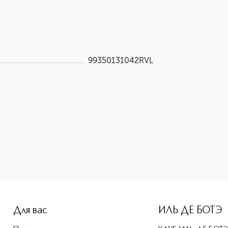
99350131042RVL
-height: 107%; color: #00b0f0;">Lacoste косметичка приобр
Для вас
ИЛЬ ДЕ БОТЭ