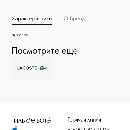
Характеристики
О Бренде
артикул
Посмотрите ещё
<p class="MsoNormal"><span style="font-size: 12.0pt; line
Горячая линия