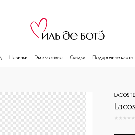
д
Новинки
Эксклюзивно
Скидки
Подарочные карты
LACOST
Laco
0
из
5
0