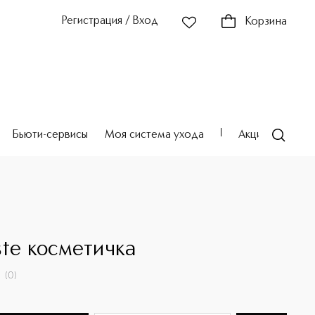
Регистрация / Вход
Корзина
Бьюти-сервисы
Моя система ухода
Акции
Театр
E
ste косметичка
(
0
)