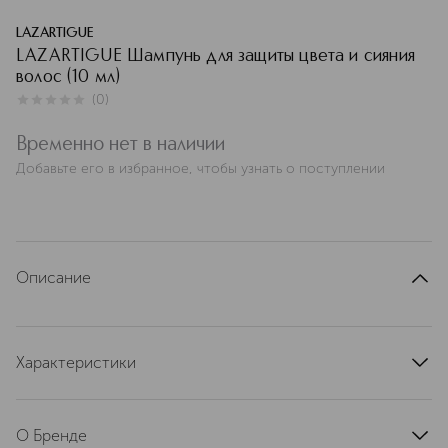
LAZARTIGUE
LAZARTIGUE Шампунь для защиты цвета и сияния
волос (10 мл)
(
0
)
0
из
5
0
Временно нет в наличии
Добавьте его в избранное, чтобы узнать о поступлении
Описание
Характеристики
артикул
12L71217B_1VLL
О Бренде