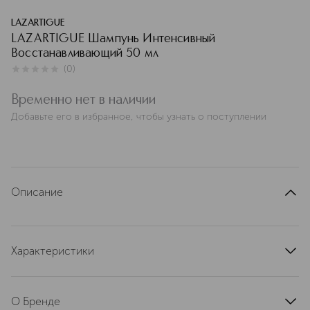
LAZARTIGUE
LAZARTIGUE Шампунь Интенсивный
Восстанавливающий 50 мл
(
0
)
0
из
5
0
Временно нет в наличии
Добавьте его в избранное, чтобы узнать о поступлении
Описание
Характеристики
артикул
10L31281BVLL
О Бренде