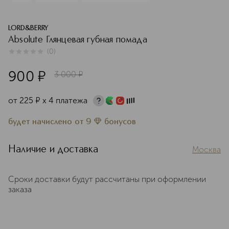
LORD&BERRY
Absolute Глянцевая губная помада
(
0
)
0
из
5
0
900
¤
3 000
¤
от
225
¤
х 4 платежа
будет начислено
от
9
бонусов
Наличие и доставка
Москва
Сроки доставки будут рассчитаны при оформлении
заказа