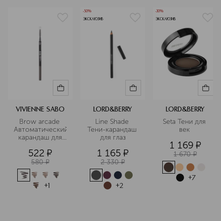
-50%
-30%
ЭКСКЛЮЗИВ
ЭКСКЛЮЗИВ
VIVIENNE SABO
LORD&BERRY
LORD&BERRY
Brow arcade 
Line Shade 
Seta Тени для 
Автоматический
Тени-карандаш 
век 
 карандаш для 
для глаз
1 169
¤
бровей
522
¤
1 165
¤
1 670
¤
580
¤
2 330
¤
+
7
+
1
+
2