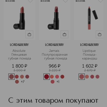
ЭКСКЛЮЗИВ
Подробнее
ЭКСКЛЮЗИВ
ЭКСКЛЮЗИВ
LORD&BERRY
LORD&BERRY
LORD&BERRY
Absolute 
Jamais 
Lipstique 
Глянцевая 
Полупрозрачная
Помада-
губная помада
  губная помада
карандаш
1 800
¤
966
¤
1 602
¤
3 000
¤
3 220
¤
2 670
¤
+
7
+
1
С этим товаром покупают