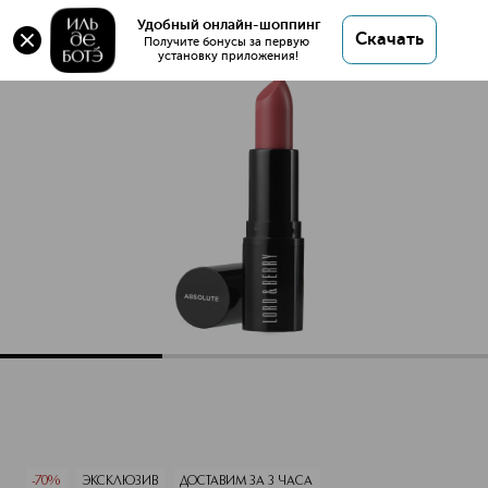
Оригинал 💯 Absolute Глянцевая губная помада
Удобный онлайн-шоппинг
Скачать
купить в интернет магазине ИЛЬ ДЕ БОТЭ с
Получите бонусы за первую 
установку приложения!
доставкой.
Absolute Глянцевая губная помада
Описание
Характеристики
-70%
ЭКСКЛЮЗИВ
ДОСТАВИМ ЗА 3 ЧАСА